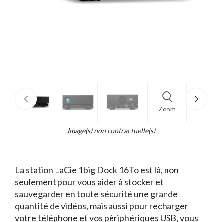
More
×
info
Zoom
Legend...
Whait
Image(s) non contractuelle(s)
for
it.
La station LaCie 1big Dock 16To est là, non
seulement pour vous aider à stocker et
sauvegarder en toute sécurité une grande
quantité de vidéos, mais aussi pour recharger
votre téléphone et vos périphériques USB, vous