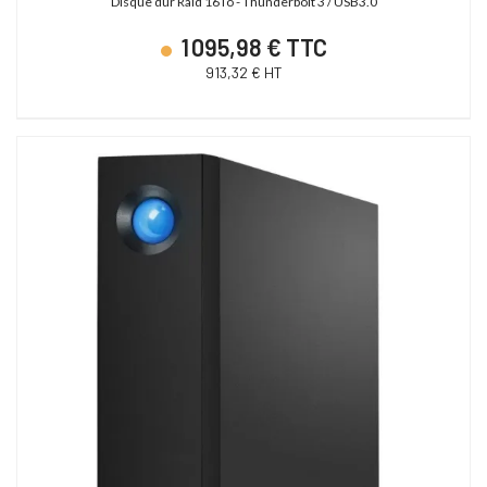
Disque dur Raid 16To - Thunderbolt 3 / USB3.0
1 095,98 € TTC
913,32 € HT