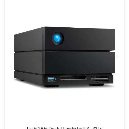
Lacie 2Big Dock Thunderbolt 3 - 32To