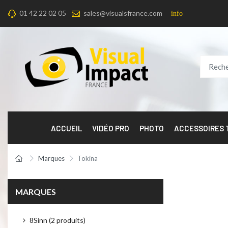
01 42 22 02 05
sales@visualsfrance.com
info
ACCUEIL
VIDÉO PRO
PHOTO
ACCESSOIRES
Marques
Tokina
MARQUES
8Sinn (2 produits)