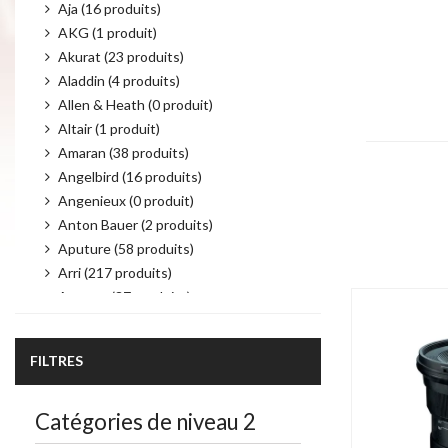
Aja (16 produits)
AKG (1 produit)
Akurat (23 produits)
Aladdin (4 produits)
Allen & Heath (0 produit)
Altair (1 produit)
Amaran (38 produits)
Angelbird (16 produits)
Angenieux (0 produit)
Product per 
Anton Bauer (2 produits)
Aputure (58 produits)
Arri (217 produits)
Atomos (37 produits)
Audio Technica (6 produits)
Autocue (19 produits)
FILTRES
Avenger (21 produits)
AvMatrix (43 produits)
Catégories de niveau 2
Avtec (4 produits)
Bebob (25 produits)