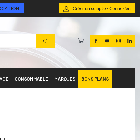
OCATION
Créer un compte / Connexion
RAGE
CONSOMMABLE
MARQUES
BONS PLANS