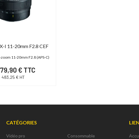
X-I 11-20mm F2.8 CEF
to zoom 11-20mm F2.8 (APS-C)
79,90 € TTC
483,25 € HT
CATÉGORIES
LIE
Vidéo pro
Consommable
Accu