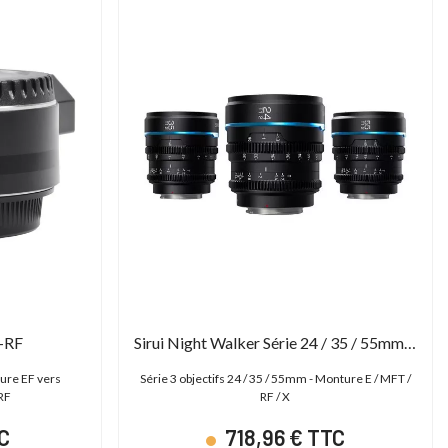
F-RF
Sirui Night Walker Série 24 / 35 / 55mm T1.2 S35
ture EF vers
Série 3 objectifs 24 / 35 / 55mm - Monture E / MFT /
RF
RF / X
C
718,96 € TTC