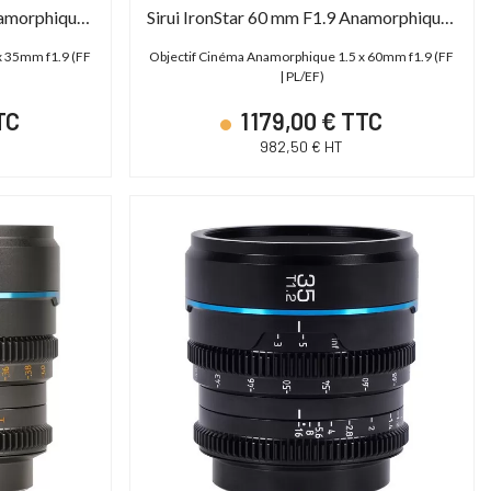
Sirui IronStar 45 mm F1.9 Anamorphique 1,5x
Sirui IronStar 60 mm F1.9 Anamorphique 1,5x
x 35mm f1.9 (FF
Objectif Cinéma Anamorphique 1.5 x 60mm f1.9 (FF
| PL/EF)
TC
1 179,00 € TTC
982,50 € HT