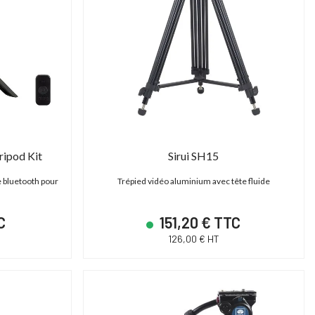
ripod Kit
Sirui SH15
 bluetooth pour
Trépied vidéo aluminium avec tête fluide
C
151,20 € TTC
126,00 € HT