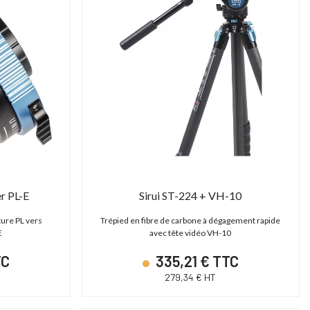
er PL-E
Sirui ST-224 + VH-10
ture PL vers
Trépied en fibre de carbone à dégagement rapide
E
avec tête vidéo VH-10
TC
335,21 € TTC
279,34 € HT