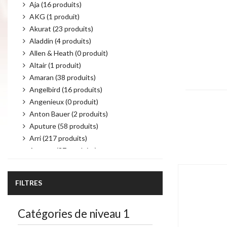
Aja (16 produits)
AKG (1 produit)
Akurat (23 produits)
Aladdin (4 produits)
Allen & Heath (0 produit)
Altair (1 produit)
Amaran (38 produits)
Angelbird (16 produits)
Angenieux (0 produit)
Anton Bauer (2 produits)
Product per 
Aputure (58 produits)
Arri (217 produits)
Atomos (37 produits)
Audio Technica (6 produits)
Autocue (19 produits)
FILTRES
Avenger (21 produits)
AvMatrix (43 produits)
Catégories de niveau 1
Avtec (4 produits)
Bebob (25 produits)