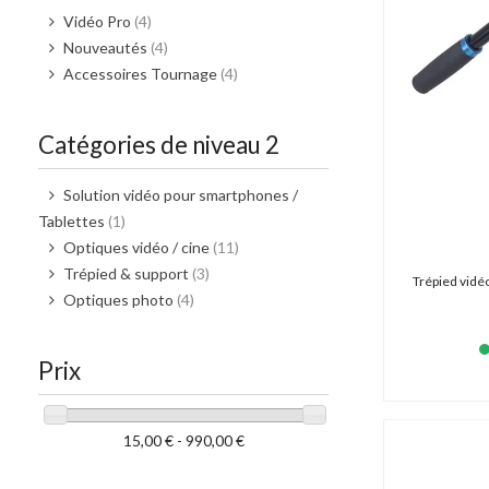
Benro (0 produit)
Vidéo Pro
(4)
Beyer Dynamic (3 produits)
Nouveautés
(4)
BirdDog (1 produit)
Accessoires Tournage
(4)
Blackmagic (277 produits)
Camgear (104 produits)
Catégories de niveau 2
Camrade (36 produits)
Canford (1 produit)
Solution vidéo pour smartphones /
Canon (183 produits)
Tablettes
(1)
Cartoni (23 produits)
Optiques vidéo / cine
(11)
Caruba (6 produits)
Trépied & support
(3)
Chrosziel (22 produits)
Trépied vidé
Optiques photo
(4)
Cineroid (4 produits)
Clouzen (0 produit)
Colorama (0 produit)
Prix
Coman (2 produits)
Commlite (0 produit)
Convergent Design (0 produit)
15,00 € - 990,00 €
Cordial (9 produits)