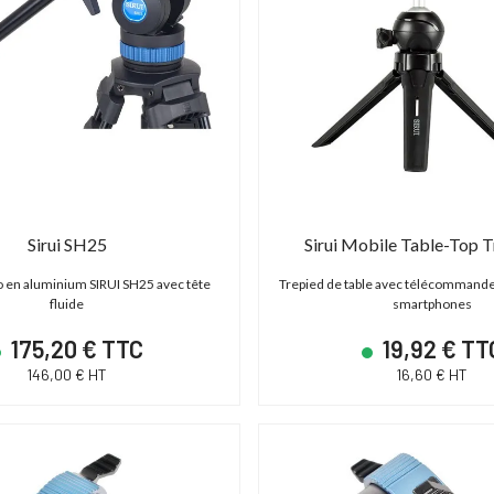
Sirui SH25
Sirui Mobile Table-Top T
o en aluminium SIRUI SH25 avec tête
Trepied de table avec télécommande
fluide
smartphones
175,20 € TTC
19,92 € TT
146,00 € HT
16,60 € HT