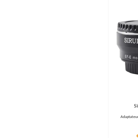
Eurofilter (0 produit)
Extron (0 produit)
Falcon (1 produit)
Fiilex (1 produit)
Foton (0 produit)
Freecom (0 produit)
Fujifilm (32 produits)
Fujinon (27 produits)
Fuze Gear (4 produits)
FXLion (1 produit)
Genus (4 produits)
Gitzo (0 produit)
Glidecam (0 produit)
Godox (1 produit)
S
GoPro (6 produits)
Grass Valley (0 produit)
Adaptateur
Hahnel (6 produits)
Hawk-Woods (22 produits)
Hedbox (16 produits)