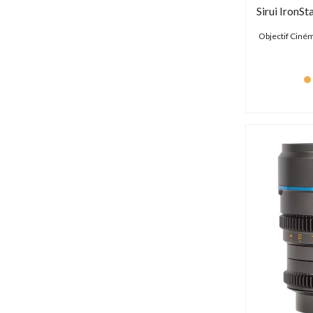
Magewell (6 produits)
Manfrotto (276 produits)
Objectif Ciné
Marshall (15 produits)
Matrox (0 produit)
Matthews (0 produit)
Megadap (1 produit)
Metabones (24 produits)
Middle Things (0 produit)
Nanlite (329 produits)
Nanlux (20 produits)
Netgear (1 produit)
Neumann (27 produits)
Neutrik (12 produits)
Newell (5 produits)
Newtek (0 produit)
Nikon (48 produits)
Nisi (1 produit)
Noga (4 produits)
Olympus (1 produit)