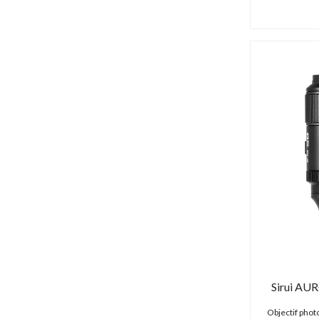
Hollyland (69 produits)
Hoya (0 produit)
HPRC (42 produits)
IDX (0 produit)
iFootage (4 produits)
IK Multimedia (3 produits)
Image Engineering (2 produits)
Inogeni (0 produit)
Insta360 (8 produits)
iZugar (1 produit)
Joby (1 produit)
JVC (1 produit)
K-Tek (27 produits)
Kandao (10 produits)
Kiloview (16 produits)
Kinefinity (14 produits)
Kino flo (0 produit)
Sirui AU
König & Meyer (6 produits)
Objectif phot