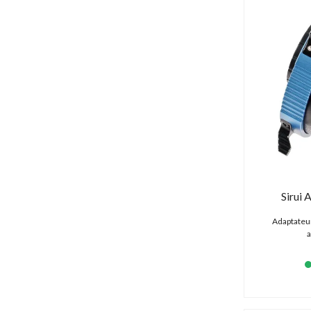
Core SWX (13 produits)
Cuescript (29 produits)
Datavideo (78 produits)
Decimator (13 produits)
Deity (9 produits)
Delkin Devices (2 produits)
Desview (0 produit)
Diat (0 produit)
Digital Forecast (1 produit)
DJI (170 produits)
DMG Lumière (0 produit)
Dorr (0 produit)
Sirui 
DPA (7 produits)
Dust-Off (6 produits)
Adaptateur
DZOFILM (21 produits)
a
Easyrig (0 produit)
Egripment (0 produit)
Energizer (3 produits)
Ereca (0 produit)