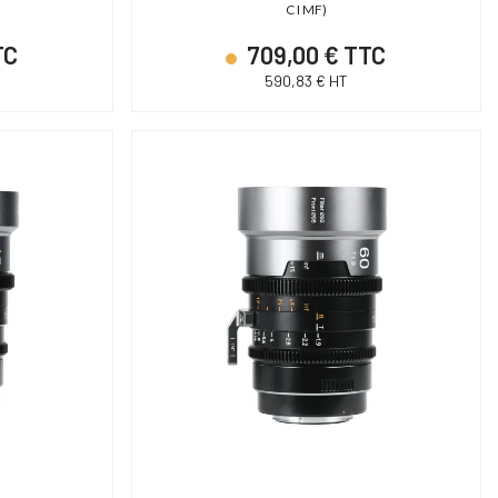
C I MF)
TC
709,00 € TTC
590,83 € HT