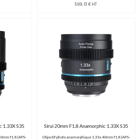
599,13 € HT
c 1.33X S35
Sirui 20mm F1.8 Anamorphic 1.33X S35
40mm f1.8 (APS-
Objectif photo anamorphique 1.33x 40mm f1.8 (APS-