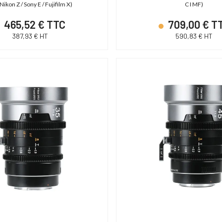
Nikon Z / Sony E / Fujifilm X)
C I MF)
465,52 € TTC
709,00 € T
387,93 € HT
590,83 € HT