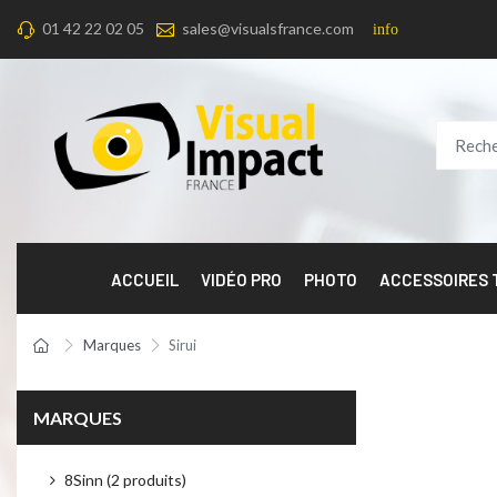
01 42 22 02 05
sales@visualsfrance.com
info
ACCUEIL
VIDÉO PRO
PHOTO
ACCESSOIRES
Marques
Sirui
MARQUES
8Sinn (2 produits)