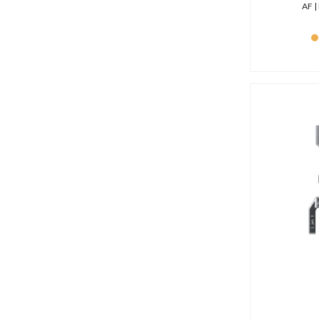
Kramer (0 produit)
AF | 
L'Aigle (1 produit)
LabPano (0 produit)
Lacie (26 produits)
Laowa (29 produits)
Lastolite (10 produits)
Leatherman (3 produits)
Lem (2 produits)
Lenspen (1 produit)
Libec (60 produits)
Lilliput (24 produits)
Litepanels (15 produits)
LiveU (4 produits)
LiveXpert (0 produit)
Logickeyboard (2 produits)
Lowepro (7 produits)
LYNX Technik AG (0 produit)
M-Audio (0 produit)
Mackie (1 produit)