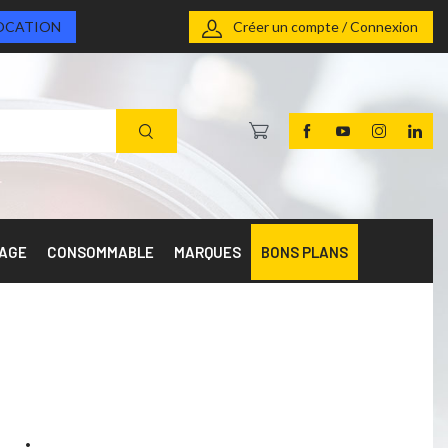
OCATION
Créer un compte / Connexion
RAGE
CONSOMMABLE
MARQUES
BONS PLANS