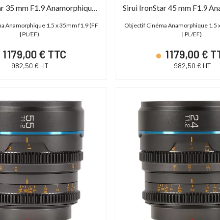
Sirui IronStar 35 mm F1.9 Anamorphique 1,5x
ma Anamorphique 1.5 x 35mm f1.9 (FF
Objectif Cinéma Anamorphique 1.5 
| PL/EF)
| PL/EF)
1 179,00 € TTC
1 179,00 € T
982,50 € HT
982,50 € HT