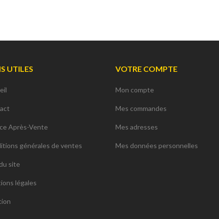
NS UTILES
VOTRE COMPTE
eil
Mon compte
act
Mes commandes
ice Après-Vente
Mes adresses
itions générales de ventes
Mes données personnelles
du site
ions légales
tion