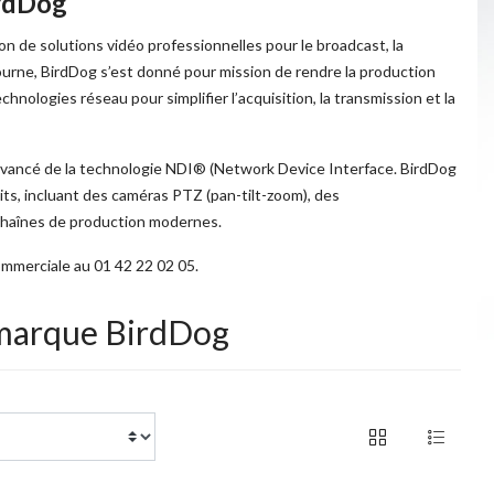
irdDog
on de solutions vidéo professionnelles pour le broadcast, la
ourne, BirdDog s’est donné pour mission de rendre la production
chnologies réseau pour simplifier l’acquisition, la transmission et la
vancé de la technologie NDI® (Network Device Interface. BirdDog
ts, incluant des caméras PTZ (pan-tilt-zoom), des
 chaînes de production modernes.
ommerciale au 01 42 22 02 05.
a marque BirdDog
of 1 products