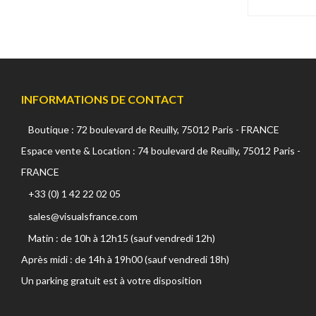
Core SWX (13 produits)
Cuescript (29 produits)
Datavideo (78 produits)
Decimator (13 produits)
Deity (9 produits)
Delkin Devices (2 produits)
INFORMATIONS DE CONTACT
Desview (0 produit)
Diat (0 produit)
Boutique : 72 boulevard de Reuilly, 75012 Paris - FRANCE
Digital Forecast (1 produit)
Espace vente & Location : 74 boulevard de Reuilly, 75012 Paris -
DJI (170 produits)
DMG Lumière (0 produit)
FRANCE
Dorr (0 produit)
isons
+33 (0) 1 42 22 02 05
DPA (7 produits)
sales@visualsfrance.com
Dust-Off (6 produits)
un site internet, doit, au préalable, être
DZOFILM (21 produits)
Matin : de 10h à 12h15 (sauf vendredi 12h)
 visiteurs.
Easyrig (0 produit)
Après midi : de 14h à 19h00 (sauf vendredi 18h)
lité
Egripment (0 produit)
Un parking gratuit est à votre disposition
Energizer (3 produits)
certifiés par
Ereca (0 produit)