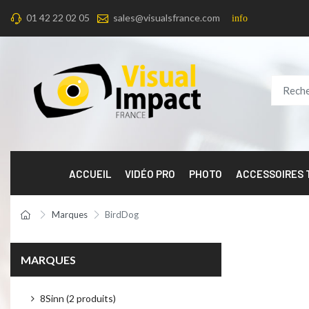
01 42 22 02 05
sales@visualsfrance.com
info
ACCUEIL
VIDÉO PRO
PHOTO
ACCESSOIRES
Marques
BirdDog
MARQUES
8Sinn (2 produits)