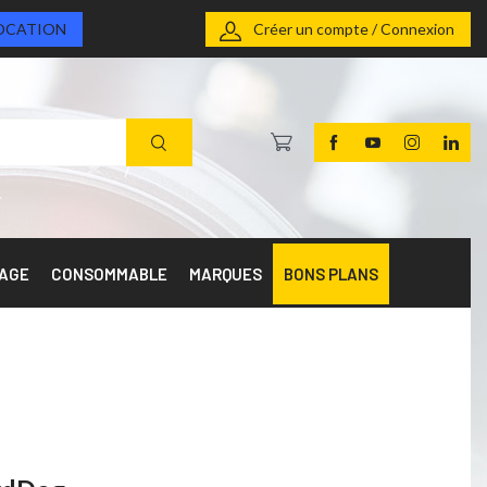
OCATION
Créer un compte / Connexion
RAGE
CONSOMMABLE
MARQUES
BONS PLANS