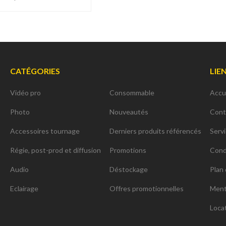
CATÉGORIES
LIE
Vidéo pro
Consommable
Accu
Photo
Nouveautés
Cont
Accessoires tournage
Derniers produits référencés
Serv
Régie, post-prod et diffusion
Promotions
Cond
Audio
Déstockage
Plan 
Eclairage
Offres promotionnelles
Ment
Loca