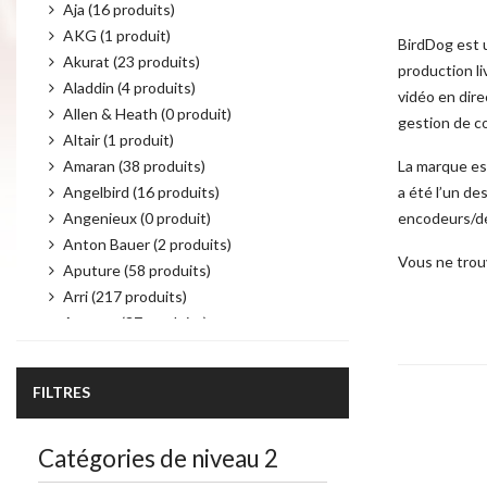
Aja (16 produits)
AKG (1 produit)
BirdDog est u
Akurat (23 produits)
production l
Aladdin (4 produits)
vidéo en dire
Allen & Heath (0 produit)
gestion de c
Altair (1 produit)
Amaran (38 produits)
La marque es
Angelbird (16 produits)
a été l’un de
Angenieux (0 produit)
encodeurs/dé
Anton Bauer (2 produits)
Vous ne trou
Aputure (58 produits)
Arri (217 produits)
Atomos (37 produits)
Audio Technica (6 produits)
Autocue (19 produits)
FILTRES
Avenger (21 produits)
AvMatrix (43 produits)
Product per 
Catégories de niveau 2
Avtec (4 produits)
Bebob (25 produits)