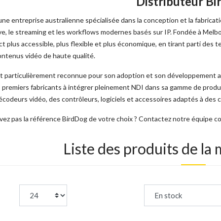
Distributeur B
ne entreprise australienne spécialisée dans la conception et la fabricati
ive, le streaming et les workflows modernes basés sur IP. Fondée à Melb
ct plus accessible, plus flexible et plus économique, en tirant parti des te
ontenus vidéo de haute qualité.
t particulièrement reconnue pour son adoption et son développement a
s premiers fabricants à intégrer pleinement NDI dans sa gamme de produi
codeurs vidéo, des contrôleurs, logiciels et accessoires adaptés à des
vez pas la référence BirdDog de votre choix ? Contactez notre équipe c
Liste des produits de l
page:
Trier par :