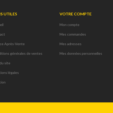
NS UTILES
VOTRE COMPTE
eil
Mon compte
act
Mes commandes
ice Après-Vente
Mes adresses
itions générales de ventes
Mes données personnelles
du site
ions légales
tion
ions. Personnalisez vos préférences pour contrôler la manière dont vos