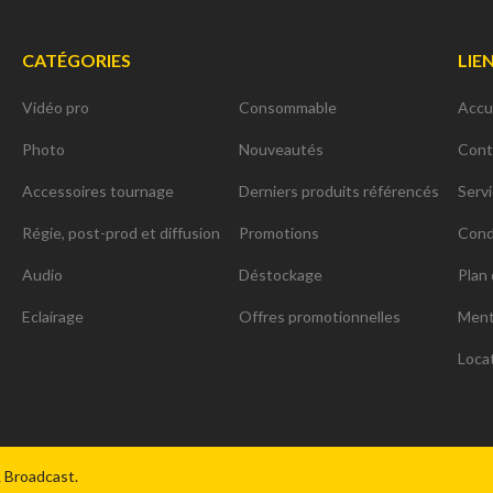
CATÉGORIES
LIE
Vidéo pro
Consommable
Accu
Photo
Nouveautés
Cont
Accessoires tournage
Derniers produits référencés
Serv
Régie, post-prod et diffusion
Promotions
Cond
Audio
Déstockage
Plan 
Eclairage
Offres promotionnelles
Ment
Loca
ns
de confidentialité, en garantissant la conformité avec les réglementat
& Broadcast.