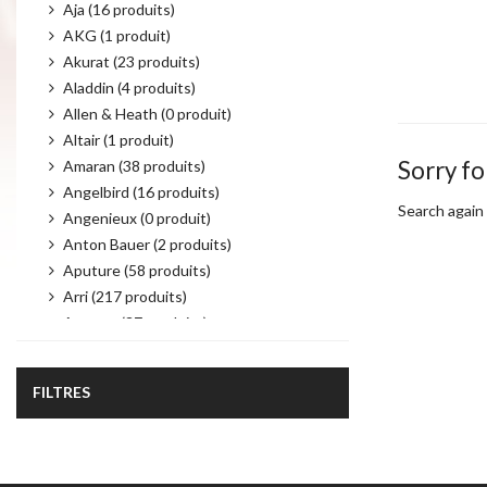
Aja (16 produits)
AKG (1 produit)
Akurat (23 produits)
Aladdin (4 produits)
Allen & Heath (0 produit)
Altair (1 produit)
Sorry fo
Amaran (38 produits)
Angelbird (16 produits)
Search again 
Angenieux (0 produit)
Anton Bauer (2 produits)
Aputure (58 produits)
Arri (217 produits)
Atomos (37 produits)
Audio Technica (6 produits)
Autocue (19 produits)
FILTRES
Avenger (21 produits)
AvMatrix (43 produits)
Avtec (4 produits)
Bebob (25 produits)