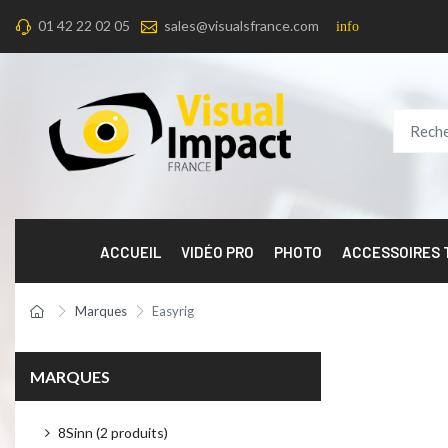
01 42 22 02 05
sales@visualsfrance.com
info
ACCUEIL
VIDÉO PRO
PHOTO
ACCESSOIRES
Marques
Easyrig
MARQUES
8Sinn (2 produits)