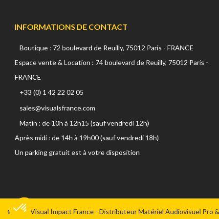
Benro (0 produit)
Beyer Dynamic (3 produits)
INFORMATIONS DE CONTACT
BirdDog (1 produit)
Blackmagic (277 produits)
Boutique : 72 boulevard de Reuilly, 75012 Paris - FRANCE
Camgear (104 produits)
Espace vente & Location : 74 boulevard de Reuilly, 75012 Paris -
Camrade (36 produits)
FRANCE
Canford (1 produit)
Canon (183 produits)
+33 (0) 1 42 22 02 05
Cartoni (23 produits)
sales@visualsfrance.com
Caruba (6 produits)
Matin : de 10h à 12h15 (sauf vendredi 12h)
Chrosziel (22 produits)
Cineroid (4 produits)
Après midi : de 14h à 19h00 (sauf vendredi 18h)
Clouzen (0 produit)
Un parking gratuit est à votre disposition
Colorama (0 produit)
Coman (2 produits)
Commlite (0 produit)
Plateforme de Gestion du Consentement : Personnalisez vos Optio
Axeptio consent
Convergent Design (0 produit)
Cordial (9 produits)
Notre plateforme vous permet d'adapter et de gérer vos paramètres 
©2026 Visual Impact France - Distributeur Matériel Audiovisuel Pro 