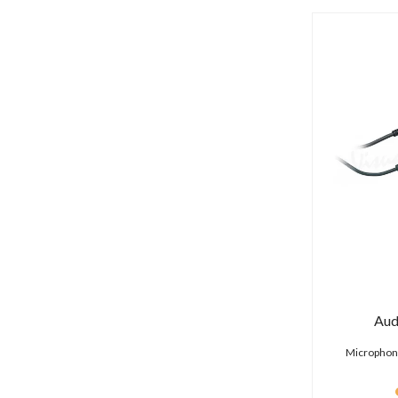
Core SWX (13 produits)
Cuescript (29 produits)
Datavideo (78 produits)
Decimator (13 produits)
Deity (9 produits)
Delkin Devices (2 produits)
Desview (0 produit)
Diat (0 produit)
Digital Forecast (1 produit)
DJI (170 produits)
DMG Lumière (0 produit)
Dorr (0 produit)
DPA (7 produits)
Dust-Off (6 produits)
DZOFILM (21 produits)
Aud
Easyrig (0 produit)
Egripment (0 produit)
Microphone
Energizer (3 produits)
Ereca (0 produit)