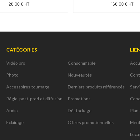
26,00 € HT
166,00 € HT
CATÉGORIES
LIE
Vidéo pro
Consommable
Accu
Photo
Nouveautés
Cont
Accessoires tournage
Derniers produits référencés
Serv
Régie, post-prod et diffusion
Promotions
Cond
Audio
Déstockage
Plan 
Eclairage
Offres promotionnelles
Ment
Loca