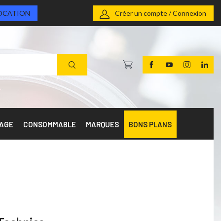
OCATION
Créer un compte / Connexion
RAGE
CONSOMMABLE
MARQUES
BONS PLANS