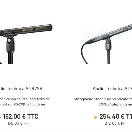
dio Technica AT875R
Audio Technica AT
ne canon court supercardioïde
Microphone canon supercardioïde c
nsateur 90-20Khz / fantôme
20Khz / pile, fantôm
162,00 € TTC
254,40 € T
135,00 € HT
212,00 € HT