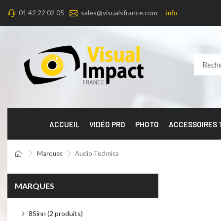
01 42 22 02 05
sales@visualsfrance.com
info
ACCUEIL
VIDÉO PRO
PHOTO
ACCESSOIRES
Marques
Audio Technica
MARQUES
8Sinn (2 produits)