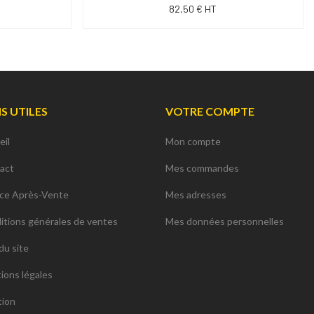
82,50 € HT
NS UTILES
VOTRE COMPTE
eil
Mon compte
act
Mes commandes
ice Après-Vente
Mes adresses
itions générales de ventes
Mes données personnelles
du site
ions légales
tion