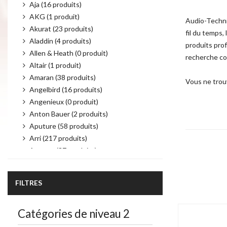
Aja (16 produits)
AKG (1 produit)
Audio-Techni
Akurat (23 produits)
fil du temps,
Aladdin (4 produits)
produits prof
Allen & Heath (0 produit)
recherche co
Altair (1 produit)
Amaran (38 produits)
Vous ne trou
Angelbird (16 produits)
Angenieux (0 produit)
Anton Bauer (2 produits)
Aputure (58 produits)
Arri (217 produits)
Atomos (37 produits)
Product per 
Audio Technica (6 produits)
Autocue (19 produits)
FILTRES
Avenger (21 produits)
AvMatrix (43 produits)
Catégories de niveau 2
Avtec (4 produits)
Bebob (25 produits)