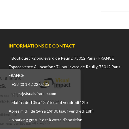
Eurofilter (0 produit)
Extron (0 produit)
Falcon (1 produit)
Fiilex (1 produit)
Foton (0 produit)
Freecom (0 produit)
Fujifilm (32 produits)
INFORMATIONS DE CONTACT
Fujinon (27 produits)
Fuze Gear (4 produits)
Boutique : 72 boulevard de Reuilly, 75012 Paris - FRANCE
Continuer sans accepter
FXLion (1 produit)
Espace vente & Location : 74 boulevard de Reuilly, 75012 Paris -
Genus (4 produits)
FRANCE
Sur ce site, nous utilisons
Gitzo (0 produit)
+33 (0) 1 42 22 02 05
des cookies.
Glidecam (0 produit)
Godox (1 produit)
sales@visualsfrance.com
L'utilisation de cookies sur un site
GoPro (6 produits)
internet, doit, au préalable, être déclaré à tous les nouveaux
Matin : de 10h à 12h15 (sauf vendredi 12h)
Grass Valley (0 produit)
visiteurs.
Après midi : de 14h à 19h00 (sauf vendredi 18h)
Hahnel (6 produits)
Lire la politique de confidentialité
Un parking gratuit est à votre disposition
Hawk-Woods (22 produits)
Consentements certifiés par
Hedbox (16 produits)