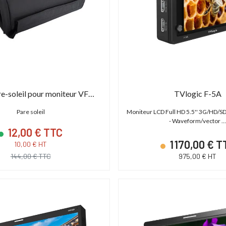
TVlogic Pare-soleil pour moniteur VFM-055A
TVlogic F-5A
Pare soleil
Moniteur LCD Full HD 5.5'' 3G/HD/SD
- Waveform/vector 
12,00 € TTC
1 170,00 € T
10,00 € HT
144,00 € TTC
975,00 € HT