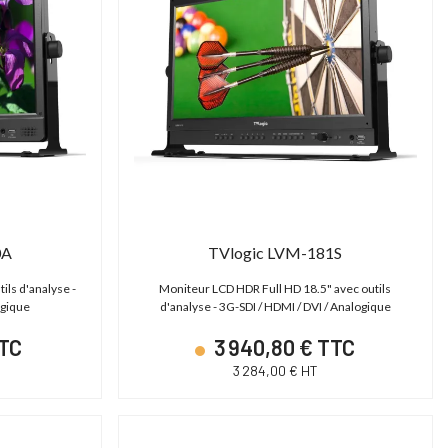
0A
TVlogic LVM-181S
ils d'analyse -
Moniteur LCD HDR Full HD 18.5" avec outils
ogique
d'analyse - 3G-SDI / HDMI / DVI / Analogique
TTC
3 940,80 € TTC
3 284,00 € HT