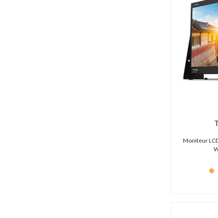
Core SWX (13 produits)
Cuescript (29 produits)
Datavideo (78 produits)
Decimator (13 produits)
Deity (9 produits)
Delkin Devices (2 produits)
Desview (0 produit)
Diat (0 produit)
Digital Forecast (1 produit)
DJI (170 produits)
DMG Lumière (0 produit)
Dorr (0 produit)
DPA (7 produits)
Moniteur LCD
W
Dust-Off (6 produits)
DZOFILM (21 produits)
Easyrig (0 produit)
Egripment (0 produit)
Energizer (3 produits)
Ereca (0 produit)