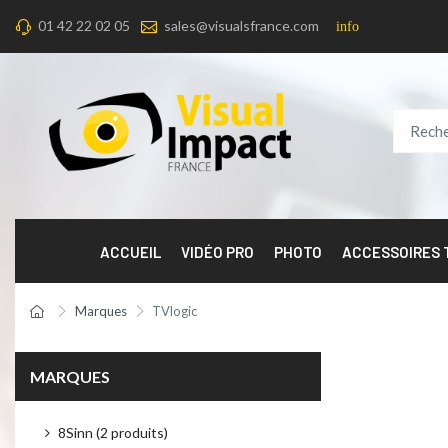
01 42 22 02 05
sales@visualsfrance.com
info
ACCUEIL
VIDÉO PRO
PHOTO
ACCESSOIRES
Marques
TVlogic
MARQUES
8Sinn (2 produits)