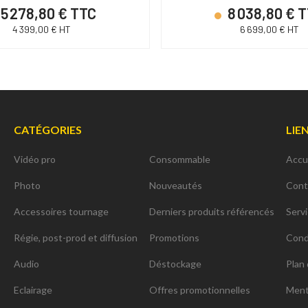
5 278,80 € TTC
8 038,80 € 
4 399,00 € HT
6 699,00 € HT
CATÉGORIES
LIE
Vidéo pro
Consommable
Accu
Photo
Nouveautés
Cont
Accessoires tournage
Derniers produits référencés
Serv
Régie, post-prod et diffusion
Promotions
Cond
Audio
Déstockage
Plan 
Eclairage
Offres promotionnelles
Ment