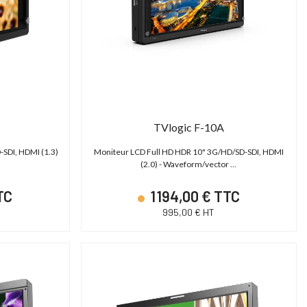
TVlogic F-10A
-SDI, HDMI (1.3)
Moniteur LCD Full HD HDR 10" 3G/HD/SD-SDI, HDMI
…
(2.0) - Waveform/vector …
TC
1 194,00 € TTC
995,00 € HT