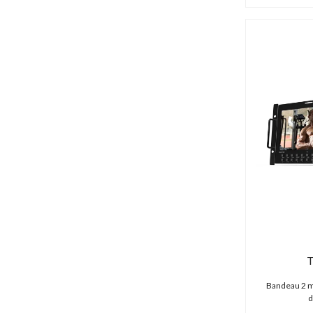
Hollyland (69 produits)
Hoya (0 produit)
HPRC (42 produits)
IDX (0 produit)
iFootage (4 produits)
IK Multimedia (3 produits)
Image Engineering (2 produits)
Inogeni (0 produit)
Insta360 (8 produits)
iZugar (1 produit)
Joby (1 produit)
JVC (1 produit)
K-Tek (27 produits)
Kandao (10 produits)
Kiloview (16 produits)
T
Kinefinity (14 produits)
Kino flo (0 produit)
Bandeau 2 mo
König & Meyer (6 produits)
d