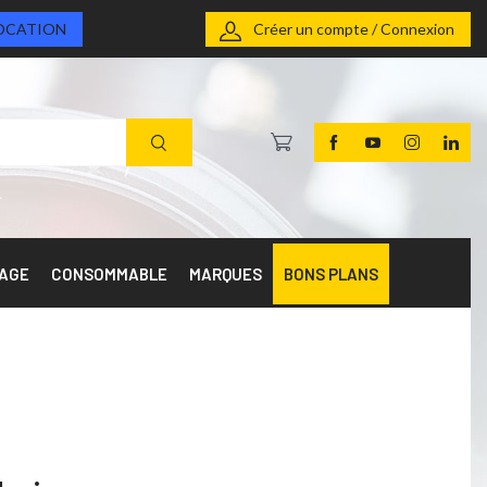
OCATION
Créer un compte / Connexion
RAGE
CONSOMMABLE
MARQUES
BONS PLANS