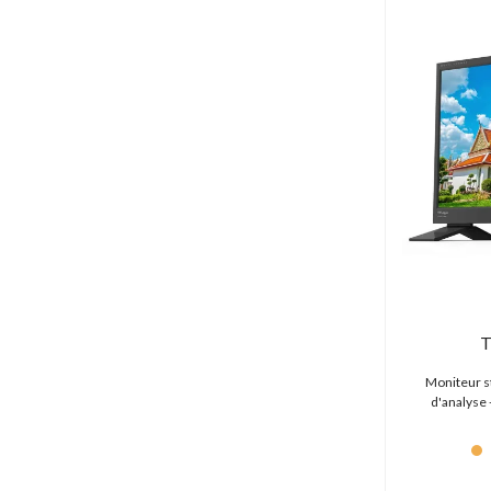
Eurofilter (0 produit)
Extron (0 produit)
Falcon (1 produit)
Fiilex (1 produit)
Foton (0 produit)
Freecom (0 produit)
Fujifilm (32 produits)
Fujinon (27 produits)
Fuze Gear (4 produits)
FXLion (1 produit)
Genus (4 produits)
Gitzo (0 produit)
Glidecam (0 produit)
T
Godox (1 produit)
GoPro (6 produits)
Moniteur st
d'analyse 
Grass Valley (0 produit)
Hahnel (6 produits)
Hawk-Woods (22 produits)
Hedbox (16 produits)