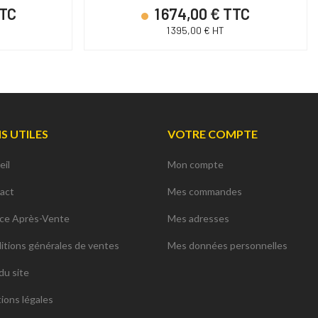
TTC
1 674,00 € TTC
1 395,00 € HT
NS UTILES
VOTRE COMPTE
eil
Mon compte
act
Mes commandes
ice Après-Vente
Mes adresses
itions générales de ventes
Mes données personnelles
du site
ions légales