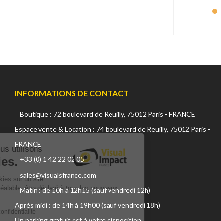
Kramer (0 produit)
L'Aigle (1 produit)
LabPano (0 produit)
Lacie (26 produits)
Laowa (29 produits)
Lastolite (10 produits)
Leatherman (3 produits)
Lem (2 produits)
INFORMATIONS DE CONTACT
Lenspen (1 produit)
Libec (60 produits)
Boutique : 72 boulevard de Reuilly, 75012 Paris - FRANCE
Lilliput (24 produits)
Continuer sans accepter
Espace vente & Location : 74 boulevard de Reuilly, 75012 Paris -
Litepanels (15 produits)
LiveU (4 produits)
FRANCE
Sur ce site, nous utilisons
LiveXpert (0 produit)
des cookies.
+33 (0) 1 42 22 02 05
Logickeyboard (2 produits)
sales@visualsfrance.com
Lowepro (7 produits)
L'utilisation de cookies sur un site
internet, doit, au préalable, être déclaré à tous les nouveaux
LYNX Technik AG (0 produit)
Matin : de 10h à 12h15 (sauf vendredi 12h)
visiteurs.
M-Audio (0 produit)
Après midi : de 14h à 19h00 (sauf vendredi 18h)
Lire la politique de confidentialité
Mackie (1 produit)
Un parking gratuit est à votre disposition