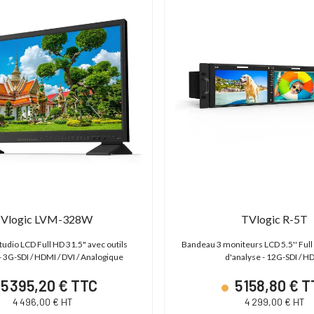
Vlogic LVM-328W
TVlogic R-5T
udio LCD Full HD 31.5" avec outils
Bandeau 3 moniteurs LCD 5.5'' Full
- 3G-SDI / HDMI / DVI / Analogique
d'analyse - 12G-SDI / H
5 395,20 € TTC
5 158,80 € 
4 496,00 € HT
4 299,00 € HT