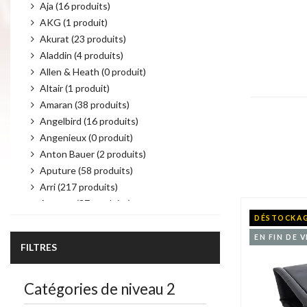
Aja (16 produits)
AKG (1 produit)
Akurat (23 produits)
Aladdin (4 produits)
Allen & Heath (0 produit)
Altair (1 produit)
Amaran (38 produits)
Angelbird (16 produits)
Angenieux (0 produit)
Product per 
Anton Bauer (2 produits)
Aputure (58 produits)
Arri (217 produits)
Atomos (37 produits)
DÉSTOCKA
Audio Technica (6 produits)
Autocue (19 produits)
EN FIN DE V
FILTRES
Avenger (21 produits)
AvMatrix (43 produits)
Catégories de niveau 2
Avtec (4 produits)
Bebob (25 produits)