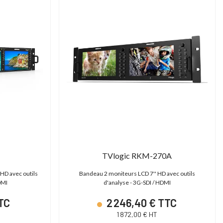
TVlogic RKM-270A
 HD avec outils
Bandeau 2 moniteurs LCD 7'' HD avec outils
DMI
d'analyse - 3G-SDI / HDMI
TTC
2 246,40 € TTC
1 872,00 € HT