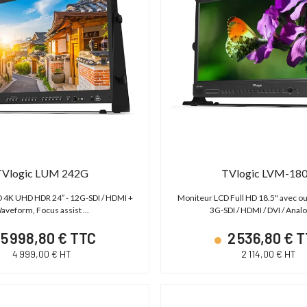
TVlogic LUM 242G
TVlogic LVM-18
 4K UHD HDR 24″ - 12G-SDI / HDMI +
Moniteur LCD Full HD 18.5" avec out
aveform, Focus assist ...
3G-SDI / HDMI / DVI / Anal
5 998,80 € TTC
2 536,80 € 
4 999,00 € HT
2 114,00 € HT