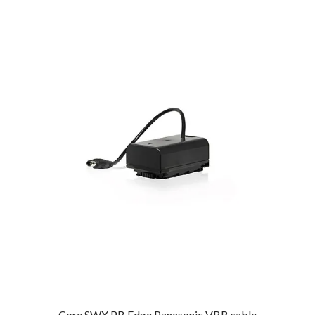
Core SWX PB Edge Panasonic VBR cable