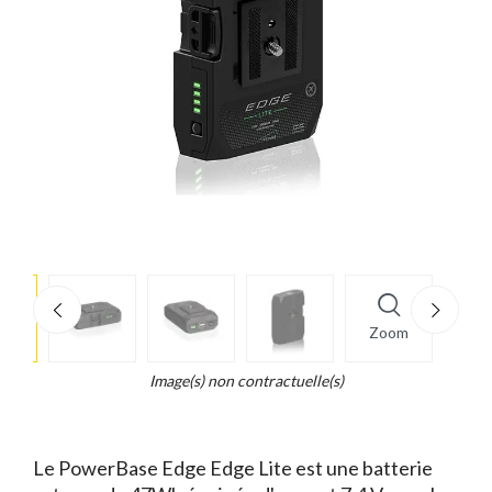
e
×
Zoom
d...
t
Image(s) non contractuelle(s)
Le PowerBase Edge Edge Lite est une batterie