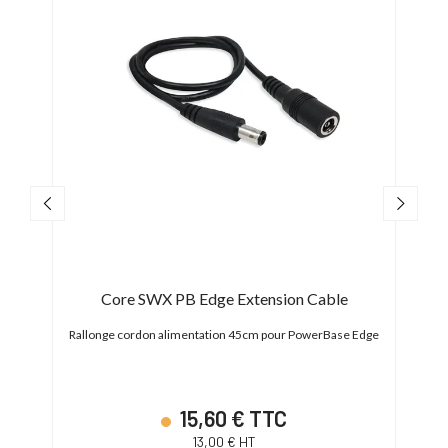
ger
Core SWX PB Edge Extension Cable
Co
Rallonge cordon alimentation 45cm pour PowerBase Edge
S
e
15,60 € TTC
13,00 € HT