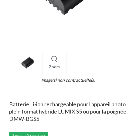
More
×
info
Zoom
Legend...
Whait
Image(s) non contractuelle(s)
for
it.
Batterie Li-ion rechargeable pour l'appareil photo
plein format hybride LUMIX S5 ou pour la poignée
DMW-BGS5
3 produit(s) en stock