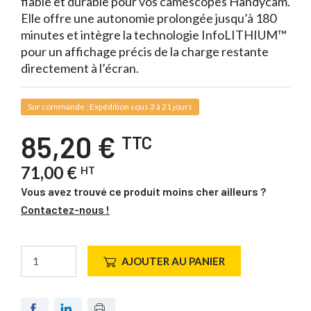
fiable et durable pour vos caméscopes Handycam.
Elle offre une autonomie prolongée jusqu’à 180
minutes et intègre la technologie InfoLITHIUM™
pour un affichage précis de la charge restante
directement à l’écran.
Sur commande : Expédition sous 3 à 21 jours
85,20 €
TTC
71,00 €
HT
Vous avez trouvé ce produit moins cher ailleurs ?
Contactez-nous !
AJOUTER AU PANIER