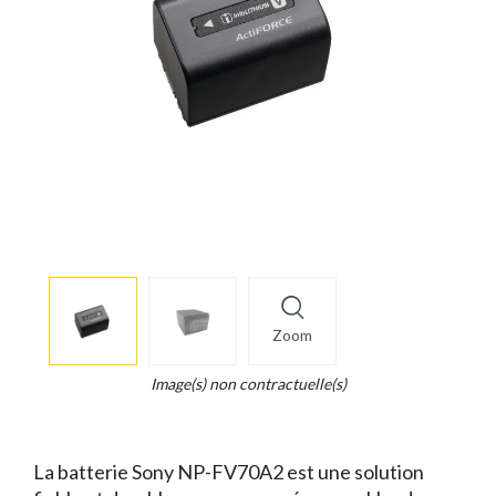
More
×
info
Zoom
Legend...
Whait
Image(s) non contractuelle(s)
for
it.
La batterie Sony NP-FV70A2 est une solution