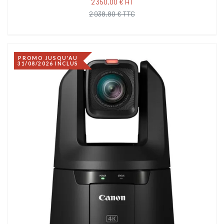
2 350,00 € HT
2 938,80 € TTC
PROMO JUSQU'AU
31/08/2026 INCLUS