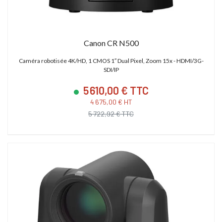
Canon CR N500
Caméra robotisée 4K/HD, 1 CMOS 1″ Dual Pixel, Zoom 15x - HDMI/3G-
SDI/IP
5 610,00 € TTC
4 675,00 € HT
5 722,92 € TTC