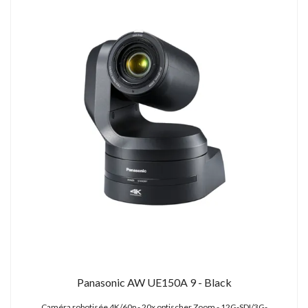
Panasonic AW UE150A 9 - Black
Caméra robotisée 4K/60p - 20x optischer Zoom - 12G-SDI/3G-