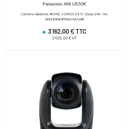
Panasonic AW UE50K
Caméra robotisée 4K/HD, 1 CMOS 1/2.5", Zoom 24x - 3G-
SDI/HDMI/IP/NDI HX/USB
3 162,00 € TTC
2 635,00 € HT