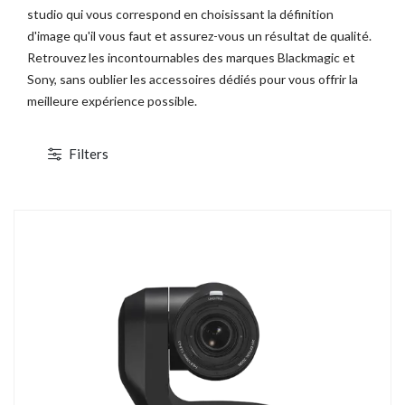
studio qui vous correspond en choisissant la définition
d'image qu'il vous faut et assurez-vous un résultat de qualité.
TOCKAGE
DÉSTOCKAGE
Retrouvez les incontournables des marques Blackmagic et
Sony, sans oublier les accessoires dédiés pour vous offrir la
meilleure expérience possible.
Filters
1 / 5
Canon EOS C700 PL
ABonAir AB4000 4K HDR
cope 4K/2K/HD - XF AVC/ProRes -
Kit 1 émetteur / 1 récepteur vidéo sans fil
CMOS S35 4.5K - Monture PL
4K HDR Full Duplex 300m / 12G-SDI &
HDMI 2.0
23 880,00 € TTC
15 600,00 € TTC