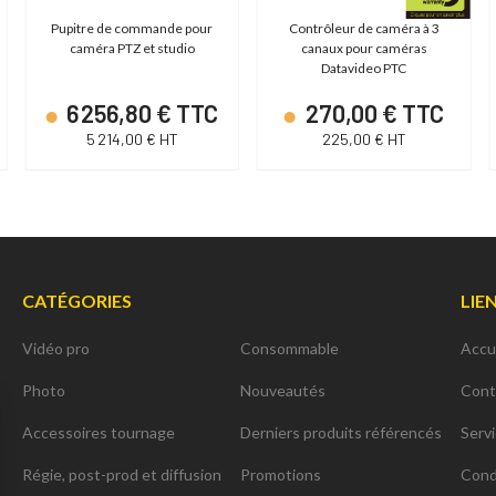
Pupitre de commande pour
Contrôleur de caméra à 3
caméra PTZ et studio
canaux pour caméras
Datavideo PTC
6 256,80 € TTC
270,00 € TTC
5 214,00 € HT
225,00 € HT
CATÉGORIES
LIE
Vidéo pro
Consommable
Accu
Photo
Nouveautés
Cont
Accessoires tournage
Derniers produits référencés
Serv
Régie, post-prod et diffusion
Promotions
Cond