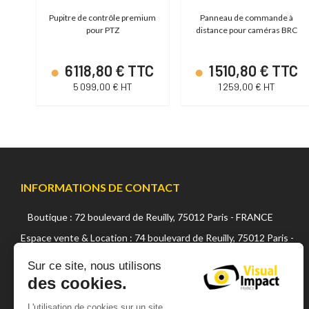
 à
Pupitre de contrôle premium
Panneau de commande à
s
pour PTZ
distance pour caméras BRC
-10
TC
6 118,80 € TTC
1 510,80 € TTC
5 099,00 € HT
1 259,00 € HT
INFORMATIONS DE CONTACT
Boutique : 72 boulevard de Reuilly, 75012 Paris - FRANCE
Continuer sans accepter
Espace vente & Location : 74 boulevard de Reuilly, 75012 Paris -
FRANCE
Sur ce site, nous utilisons
+33 (0) 1 42 22 02 05
des cookies.
sales@visualsfrance.com
L'utilisation de cookies sur un site