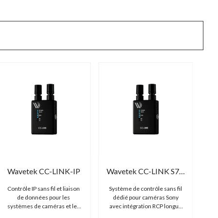
Wavetek CC-LINK-IP
Wavetek CC-LINK S700
Contrôle IP sans fil et liaison
Système de contrôle sans fil
de données pour les
dédié pour caméras Sony
systèmes de caméras et les
avec intégration RCP longue
flux de travail en réseau
portée