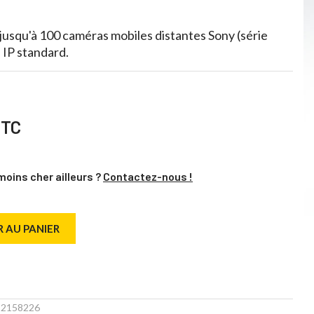
r jusqu'à 100 caméras mobiles distantes Sony (série
 IP standard.
TTC
moins cher ailleurs ?
Contactez-nous !
 AU PANIER
:
2158226