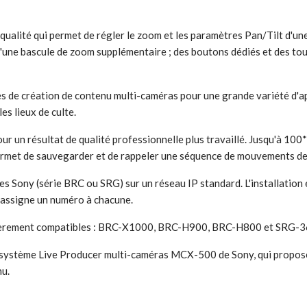
ualité qui permet de régler le zoom et les paramètres Pan/Tilt d'un
 d'une bascule de zoom supplémentaire ; des boutons dédiés et des tou
 de création de contenu multi-caméras pour une grande variété d'app
es lieux de culte.
our un résultat de qualité professionnelle plus travaillé. Jusqu'à 1
rmet de sauvegarder et de rappeler une séquence de mouvements d
tes Sony (série BRC ou SRG) sur un réseau IP standard. L'installatio
 assigne un numéro à chacune.
ntièrement compatibles : BRC-X1000, BRC-H900, BRC-H800 et SRG-
système Live Producer multi-caméras MCX-500 de Sony, qui propose 
nu.