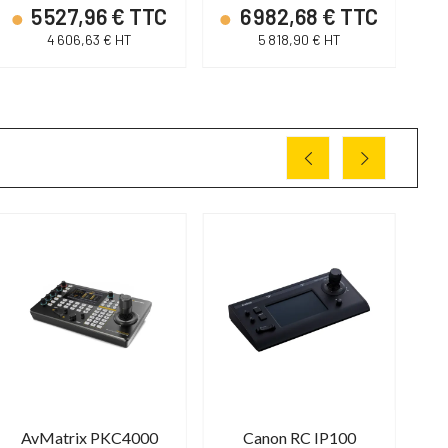
5 527,96 € TTC
6 982,68 € TTC
4 606,63 € HT
5 818,90 € HT
AvMatrix PKC4000
Canon RC IP100