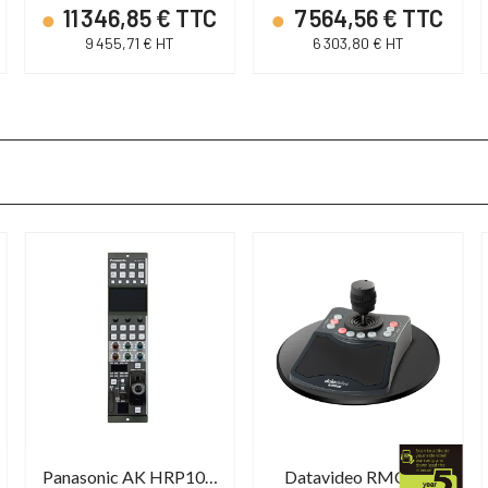
11 346,85 € TTC
7 564,56 € TTC
9 455,71 € HT
6 303,80 € HT
Panasonic AK HRP1015
Datavideo RMC-2P