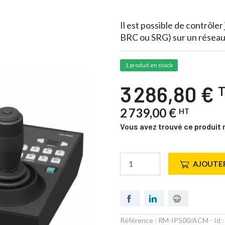
Il est possible de contrôle
BRC ou SRG) sur un réseau
1 produit en stock
3 286,80 €
2 739,00 €
HT
Vous avez trouvé ce produit 
AJOUTER
Référence :
RM-IP500/ACM
- Id 