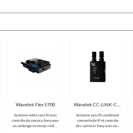
Wavetek Flex S700
Wavetek CC-LINK-COMBO
Système vidéo sans fil avec
Système sans fil combinant
contrôle de caméra Sony pour
connectivité IP et contrôle
un ombrage en temps réel et
des caméras Sony avec une
une commande à distance.
double flexibilité Ethernet