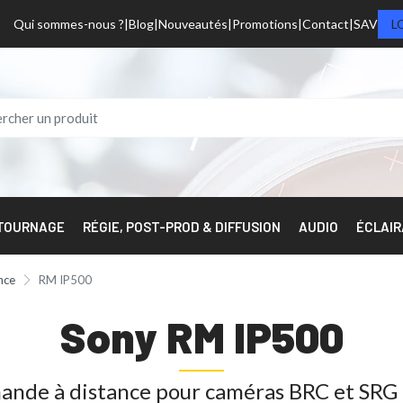
Qui sommes-nous ?
Blog
Nouveautés
Promotions
Contact
SAV
L
 TOURNAGE
RÉGIE, POST-PROD & DIFFUSION
AUDIO
ÉCLAI
nce
RM IP500
Sony RM IP500
nde à distance pour caméras BRC et SRG 