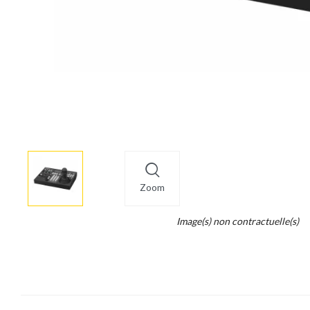
More
×
info
Zoom
Legend...
Image(s) non contractuelle(s)
Whait
for
it.