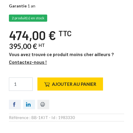
Garantie
1 an
2 produit(s) en stock
474,00 €
TTC
395,00 €
HT
Vous avez trouvé ce produit moins cher ailleurs ?
Contactez-nous !
AJOUTER AU PANIER
Référence :
BB-1KIT
- Id :
1983330