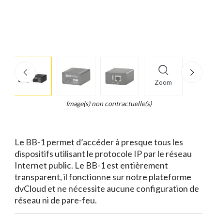
More
×
info
Zoom
Legend...
Whait
Image(s) non contractuelle(s)
for
it.
Le BB-1 permet d’accéder à presque tous les
dispositifs utilisant le protocole IP par le réseau
Internet public. Le BB-1 est entièrement
transparent, il fonctionne sur notre plateforme
dvCloud et ne nécessite aucune configuration de
réseau ni de pare-feu.