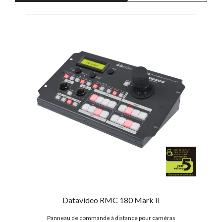
nel
Datavideo RMC 180 Mark II
esign
Panneau de commande à distance pour caméras
P