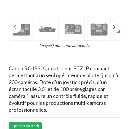
e
×
d...
t
Image(s) non contractuelle(s)
Canon RC-IP300, contrôleur PTZ IP compact
permettant à un seul opérateur de piloter jusqu’à
200 caméras. Doté d’un joystick précis, d’un
écran tactile 3,5" et de 100 préréglages par
caméra, il assure un contrôle fluide, rapide et
évolutif pour les productions multi-caméras
professionnelles.
1 produit en stock