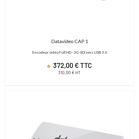
Datavideo CAP 1
Encodeur vidéo Full HD - 3G-SDI vers USB 3.0
372,00 € TTC
310,00 € HT