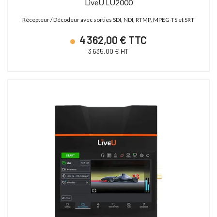
LiveU LU2000
Récepteur / Décodeur avec sorties SDI, NDI, RTMP, MPEG-TS et SRT
4 362,00 € TTC
3 635,00 € HT