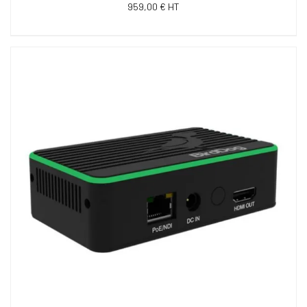
959,00 € HT