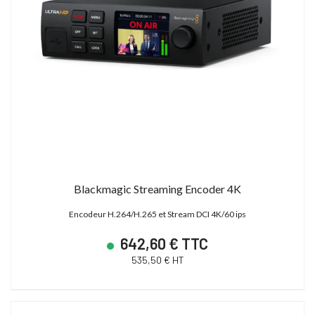
Blackmagic Streaming Encoder 4K
Encodeur H.264/H.265 et Stream DCI 4K/60 ips
642,60 € TTC
535,50 € HT