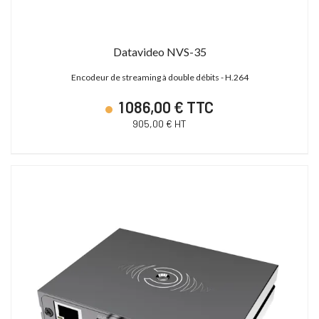
Datavideo NVS-35
Encodeur de streaming à double débits - H.264
1 086,00 € TTC
905,00 € HT