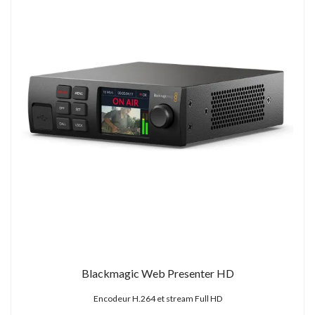
Blackmagic Web Presenter HD
Encodeur H.264 et stream Full HD