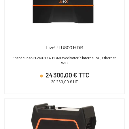
LiveU LU800 HDR
Encodeur 4K H.264 SDI & HDMI avec batterie interne - 5G, Ethernet,
WiFi
24 300,00 € TTC
20 250,00 € HT