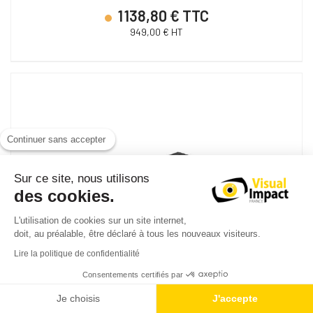
1 138,80 € TTC
949,00 € HT
Continuer sans accepter
Sur ce site, nous utilisons
des cookies.
L'utilisation de cookies sur un site internet,
doit, au préalable, être déclaré à tous les nouveaux visiteurs.
Lire la politique de confidentialité
Consentements certifiés par
Je choisis
J'accepte