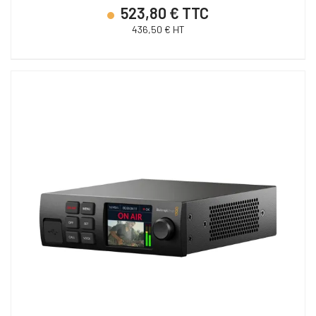
523,80 € TTC
436,50 € HT