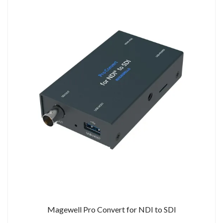
Magewell Pro Convert for NDI to SDI