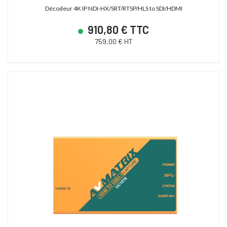
Décodeur 4K IP NDI-HX/SRT/RTSP/HLS to SDI/HDMI
910,80 € TTC
759,00 € HT