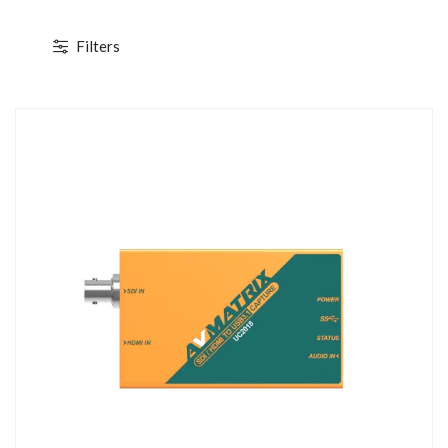
Filters
1 / 2
TOCKAGE
DÉSTOCKAGE
Canon EOS C700 PL
ABonAir AB4000 4K HDR
cope 4K/2K/HD - XF AVC/ProRes -
Kit 1 émetteur / 1 récepteur vidéo sans fil
CMOS S35 4.5K - Monture PL
4K HDR Full Duplex 300m / 12G-SDI &
HDMI 2.0