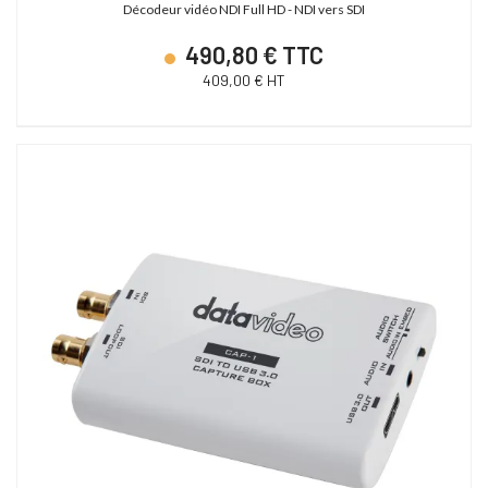
Décodeur vidéo NDI Full HD - NDI vers SDI
490,80 € TTC
409,00 € HT