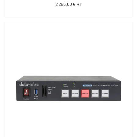
2 255,00 € HT