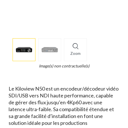
More
×
info
Zoom
Legend...
Whait
Image(s) non contractuelle(s)
for
it.
Le Kiloview N50 est un encodeur/décodeur vidéo
SDI/USB vers NDI haute performance, capable
de gérer des flux jusqu’en 4Kp60 avec une
latence ultra-faible. Sa compatibilité étendue et
sa grande facilité d’installation en font une
solution idéale pour les productions