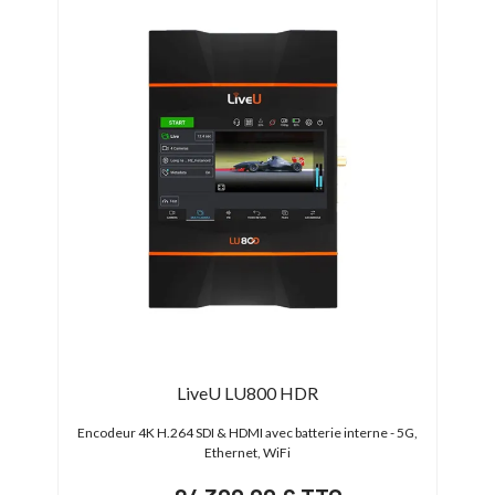
LiveU LU800 HDR
4
Encodeur 4K H.264 SDI & HDMI avec batterie interne - 5G,
E
Ethernet, WiFi