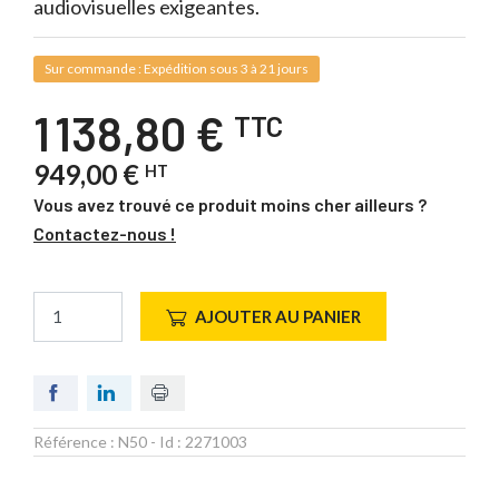
audiovisuelles exigeantes.
Sur commande : Expédition sous 3 à 21 jours
1 138,80 €
TTC
949,00 €
HT
Vous avez trouvé ce produit moins cher ailleurs ?
Contactez-nous !
AJOUTER AU PANIER
Référence :
N50
- Id :
2271003