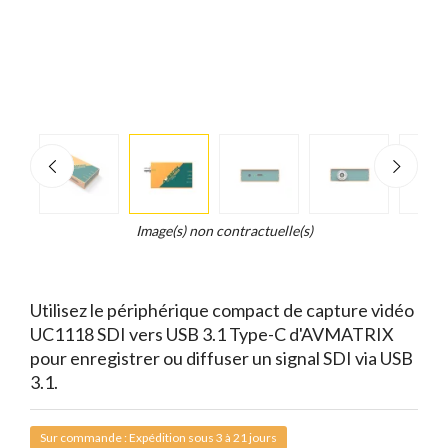
e
×
Zoo
d...
t
Image(s) non contractuelle(s)
Utilisez le périphérique compact de capture vidéo
UC1118 SDI vers USB 3.1 Type-C d'AVMATRIX
pour enregistrer ou diffuser un signal SDI via USB
3.1.
Sur commande : Expédition sous 3 à 21 jours