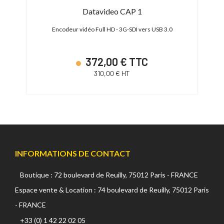
D
Datavideo CAP 1
Encodeur vidéo Full HD - 3G-SDI vers USB 3.0
Enco
372,00 € TTC
310,00 € HT
INFORMATIONS DE CONTACT
Boutique : 72 boulevard de Reuilly, 75012 Paris - FRANCE
Espace vente & Location : 74 boulevard de Reuilly, 75012 Paris
- FRANCE
+33 (0) 1 42 22 02 05