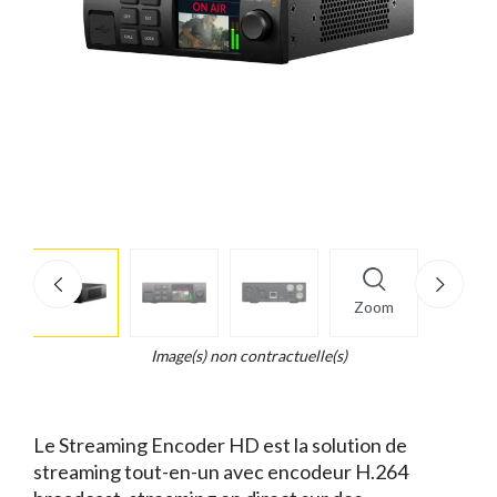
More
×
info
Zoom
Legend...
Whait
Image(s) non contractuelle(s)
for
it.
Le Streaming Encoder HD est la solution de
streaming tout-en-un avec encodeur H.264