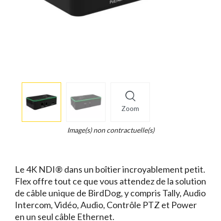
More
×
info
Zoom
Legend...
Whait
Image(s) non contractuelle(s)
for
it.
Le 4K NDI® dans un boîtier incroyablement petit.
Flex offre tout ce que vous attendez de la solution
de câble unique de BirdDog, y compris Tally, Audio
Intercom, Vidéo, Audio, Contrôle PTZ et Power
en un seul câble Ethernet.