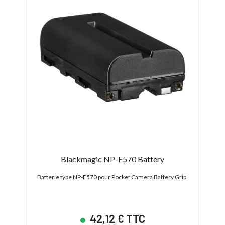
Blackmagic NP-F570 Battery
D
Batterie type NP-F570 pour Pocket Camera Battery Grip.
B
42,12 € TTC