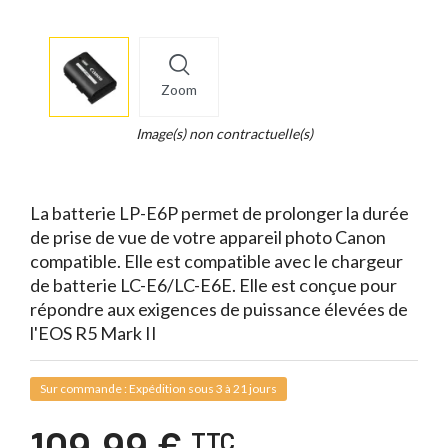
More
×
info
Zoom
Legend...
Whait
Image(s) non contractuelle(s)
for
it.
La batterie LP-E6P permet de prolonger la durée
de prise de vue de votre appareil photo Canon
compatible. Elle est compatible avec le chargeur
de batterie LC-E6/LC-E6E. Elle est conçue pour
répondre aux exigences de puissance élevées de
l'EOS R5 Mark II
Sur commande : Expédition sous 3 à 21 jours
109,99 €
TTC