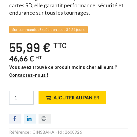
cartes SD, elle garantit performance, sécurité et
endurance sur tous les tournages.
Sur commande : Expédition sous 3 à 21 jours
55,99 €
TTC
46,66 €
HT
Vous avez trouvé ce produit moins cher ailleurs ?
Contactez-nous !
AJOUTER AU PANIER
Référence :
CINSBAHA
- Id :
2608926