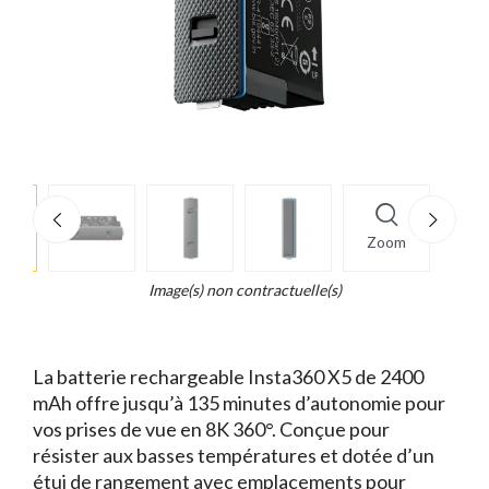
e
×
Zoom
d...
t
Image(s) non contractuelle(s)
La batterie rechargeable Insta360 X5 de 2400
mAh offre jusqu’à 135 minutes d’autonomie pour
vos prises de vue en 8K 360°. Conçue pour
résister aux basses températures et dotée d’un
étui de rangement avec emplacements pour