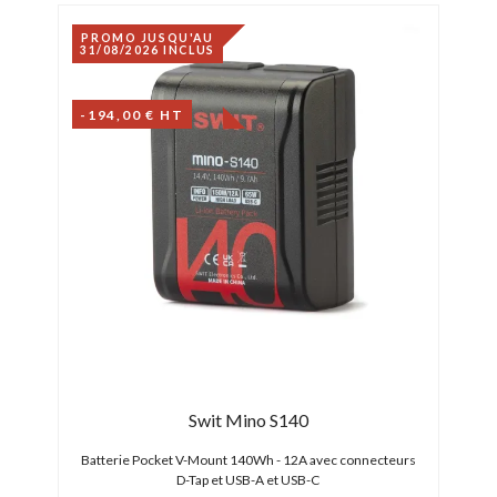
PROMO JUSQU'AU
31/08/2026 INCLUS
-194,00 € HT
Swit Mino S140
 voie
Batterie Pocket V-Mount 140Wh - 12A avec connecteurs
Bat
D-Tap et USB-A et USB-C