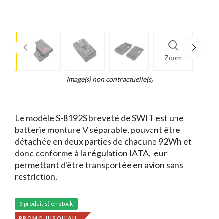
e
×
Zoom
d...
t
Image(s) non contractuelle(s)
Le modèle S-8192S breveté de SWIT est une
batterie monture V séparable, pouvant être
détachée en deux parties de chacune 92Wh et
donc conforme à la régulation IATA, leur
permettant d'être transportée en avion sans
restriction.
3 produit(s) en stock
PROMO JUSQU'AU