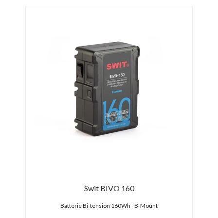
PRO
31/0
-170
Swit BIVO 160
 USB-C
Batterie Bi-tension 160Wh - B-Mount
Bat