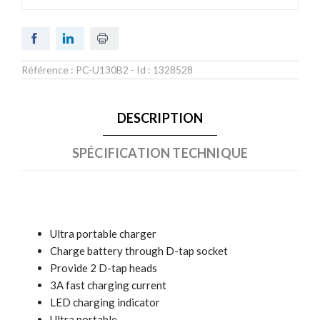
Référence :
PC-U130B2
- Id :
1328528
DESCRIPTION
SPÉCIFICATION TECHNIQUE
Ultra portable charger
Charge battery through D-tap socket
Provide 2 D-tap heads
3A fast charging current
LED charging indicator
Ultra portable