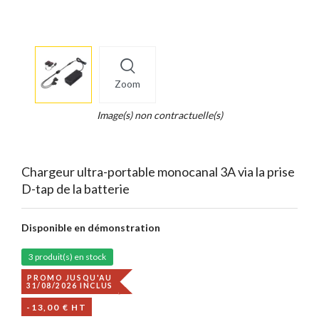
More
×
info
Zoom
Legend...
Whait
Image(s) non contractuelle(s)
for
it.
Chargeur ultra-portable monocanal 3A via la prise
D-tap de la batterie
Disponible en démonstration
3 produit(s) en stock
PROMO JUSQU'AU
31/08/2026 INCLUS
-13,00 € HT