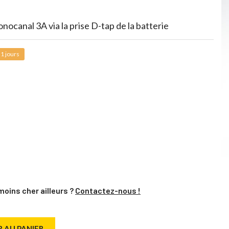
ocanal 3A via la prise D-tap de la batterie
1 jours
moins cher ailleurs ?
Contactez-nous !
 AU PANIER