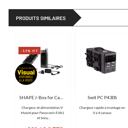
PRODUITS SIMILAIRES
-15% HT
SmallRig 4598 - Hub USB-C 4 en 1
SHAPE J-Box for Camera Power & Charger (version Démo)
Swit PC P430S
 /
Chargeur et alimentation V-
Chargeur rapide à montage en
c 2
Mount pour Panasonic EVA1
V à 4 canaux
et Sony
FS7/FS7M2/FS5/FS5M2