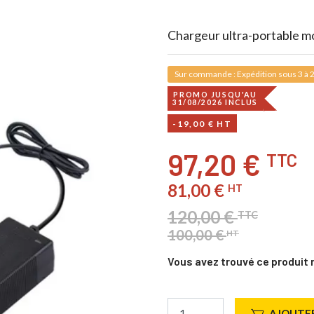
Chargeur ultra-portable mon
Sur commande : Expédition sous 3 à 2
PROMO JUSQU'AU
31/08/2026 INCLUS
-19,00 € HT
97,20 €
TTC
81,00 €
HT
120,00 €
TTC
100,00 €
HT
Vous avez trouvé ce produit 
AJOUTER