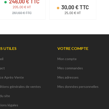
246,00 € TTC
30,00 € TTC
205,00 € HT
261,60 € TTC
25,00 € HT
NS UTILES
VOTRE COMPTE
eil
Mon compte
act
Mes commandes
ice Après-Vente
Mes adresses
itions générales de ventes
Mes données personnelles
du site
ions légales