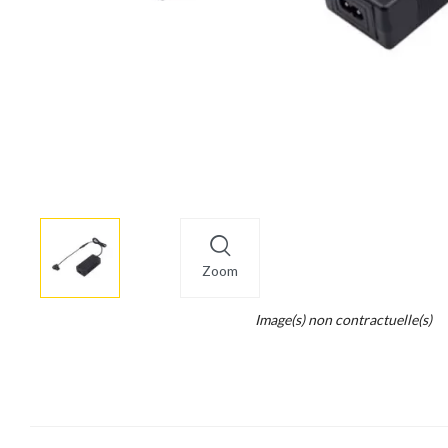
More
×
info
Zoom
Legend...
Image(s) non contractuelle(s)
Whait
for
it.