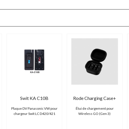
Swit KA C10B
Rode Charging Case+
Plaque DV Panasonic VW pour
Étui de chargement pour
chargeur Swit LC D420/421
Wireless GO (Gen 3)