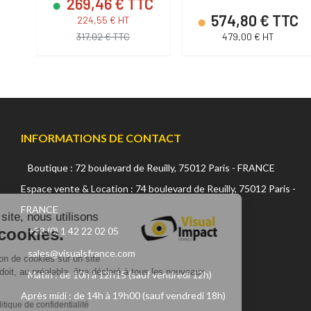
269,46 € TTC
C
574,80 € TTC
224,55 € HT
317,02 € TTC
479,00 € HT
INFORMATIONS DE CONTACT
Boutique : 72 boulevard de Reuilly, 75012 Paris - FRANCE
Continuer sans accepter
Espace vente & Location : 74 boulevard de Reuilly, 75012 Paris -
FRANCE
Sur ce site, nous utilisons
des cookies.
+33 (0) 1 42 22 02 05
sales@visualsfrance.com
L'utilisation de cookies sur un site
internet, doit, au préalable, être déclaré à tous les nouveaux
Matin : de 10h à 12h15 (sauf vendredi 12h)
visiteurs.
Après midi : de 14h à 19h00 (sauf vendredi 18h)
Lire la politique de confidentialité