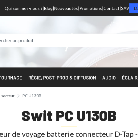
Qui sommes-nous ?
Blog
Nouveautés
Promotions
Contact
SAV
L
 TOURNAGE
RÉGIE, POST-PROD & DIFFUSION
AUDIO
ÉCLAI
 secteur
PC U130B
Swit PC U130B
ur de voyage batterie connecteur D-Tap -