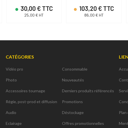
30,00 € TTC
103,20 € TTC
25,00 € HT
86,00 € HT
CATÉGORIES
LIE
Vidéo pro
Consommable
Accu
Photo
Nouveautés
Cont
Accessoires tournage
Derniers produits référencés
Serv
Régie, post-prod et diffusion
Promotions
Cond
Audio
Déstockage
Plan 
Eclairage
Offres promotionnelles
Ment