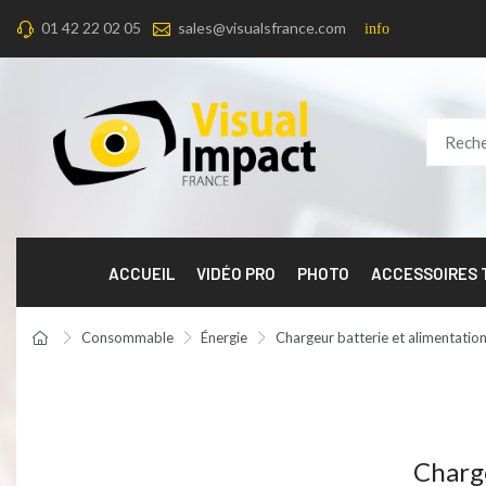
01 42 22 02 05
sales@visualsfrance.com
info
ACCUEIL
VIDÉO PRO
PHOTO
ACCESSOIRES
Consommable
Énergie
Chargeur batterie et alimentation
Charge