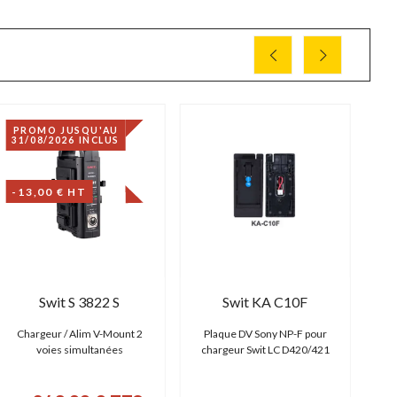
PROMO JUSQU'AU
31/08/2026 INCLUS
-13,00 € HT
Swit S 3822 S
Swit KA C10F
Chargeur / Alim V-Mount 2
Plaque DV Sony NP-F pour
Cha
voies simultanées
chargeur Swit LC D420/421