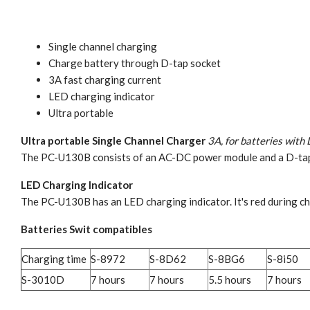
Single channel charging
Charge battery through D-tap socket
3A fast charging current
LED charging indicator
Ultra portable
Ultra portable Single Channel Charger
3A, for batteries with
The PC-U130B consists of an AC-DC power module and a D-tap D
LED Charging Indicator
The PC-U130B has an LED charging indicator. It's red during ch
Batteries Swit compatibles
Charging time
S-8972
S-8D62
S-8BG6
S-8i50
S-3010D
7 hours
7 hours
5.5 hours
7 hours