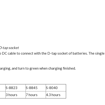
 D-tap socket
C cable to connect with the D-tap socket of batteries. The single 
arging, and turn to green when charging finished.
S-8823
S-8845
S-8040
3 hours
7 hours
4.3 hours