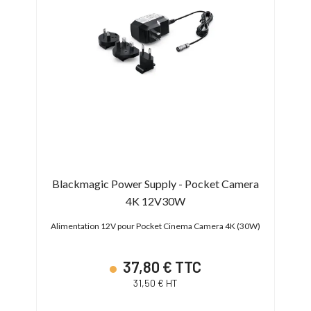
ube
Blackmagic Power Supply - Pocket Camera
Nanl
4K 12V30W
Alimentation 12V pour Pocket Cinema Camera 4K (30W)
Alim
37,80 € TTC
31,50 € HT