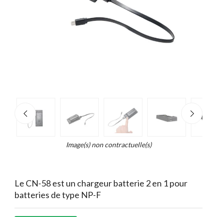
e
×
d...
t
Image(s) non contractuelle(s)
Le CN-58 est un chargeur batterie 2 en 1 pour
batteries de type NP-F