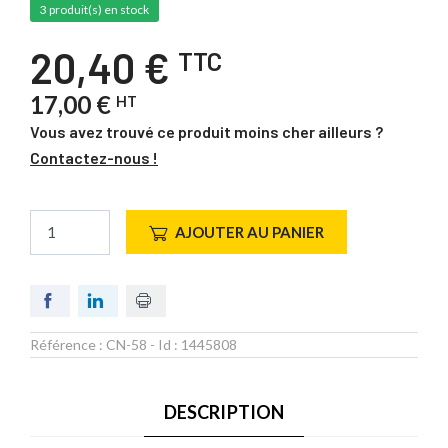
3 produit(s) en stock
20,40 €
TTC
17,00 €
HT
Vous avez trouvé ce produit moins cher ailleurs ?
Contactez-nous !
AJOUTER AU PANIER
Référence :
CN-58
- Id :
1445808
DESCRIPTION