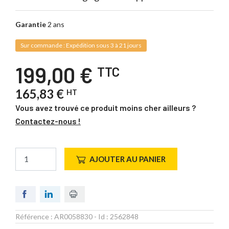
Garantie
2 ans
Sur commande : Expédition sous 3 à 21 jours
199,00 €
TTC
165,83 €
HT
Vous avez trouvé ce produit moins cher ailleurs ?
Contactez-nous !
AJOUTER AU PANIER
Référence :
AR0058830
- Id :
2562848