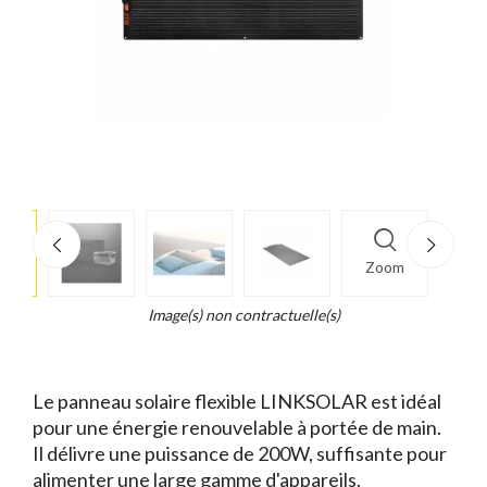
e
×
Zoom
d...
t
Image(s) non contractuelle(s)
Le panneau solaire flexible LINKSOLAR est idéal
pour une énergie renouvelable à portée de main.
Il délivre une puissance de 200W, suffisante pour
alimenter une large gamme d'appareils.