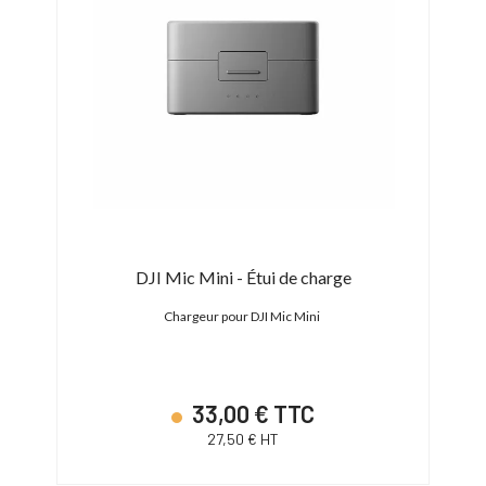
ique
DJI Mic Mini - Étui de charge
Chargeur pour DJI Mic Mini
Adap
ecamp
33,00 € TTC
27,50 € HT