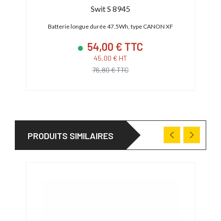
Swit S 8945
-C
Batterie longue durée 47.5Wh, type CANON XF
Ba
54,00 € TTC
45,00 € HT
76,80 € TTC
PRODUITS SIMILAIRES