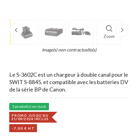
e
×
Zoom
d...
t
Image(s) non contractuelle(s)
Le S-3602C est un chargeur à double canal pour le
SWIT S-8845, et compatible avec les batteries DV
de la série BP de Canon.
5 produit(s) en stock
PROMO JUSQU'AU
31/08/2026 INCLUS
-7,00 € HT