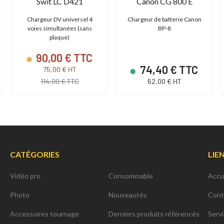
Swit LC D421
Canon CG 800 E
Chargeur DV universel 4
Chargeur de batterie Canon
voies simultanées (sans
BP-8
plaque)
90,00 € TTC
74,40 € TTC
75,00 € HT
114,00 € TTC
62,00 € HT
CATÉGORIES
LIE
Vidéo pro
Consommable
Accu
Photo
Nouveautés
Cont
Accessoires tournage
Derniers produits référencés
Serv