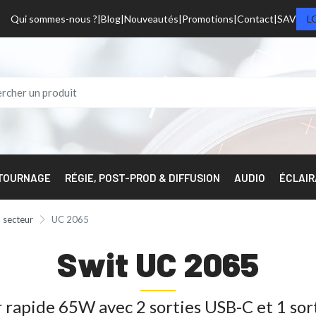
Qui sommes-nous ?
Blog
Nouveautés
Promotions
Contact
SAV
L
 TOURNAGE
RÉGIE, POST-PROD & DIFFUSION
AUDIO
ÉCLAI
 secteur
UC 2065
Swit UC 2065
 rapide 65W avec 2 sorties USB-C et 1 sor