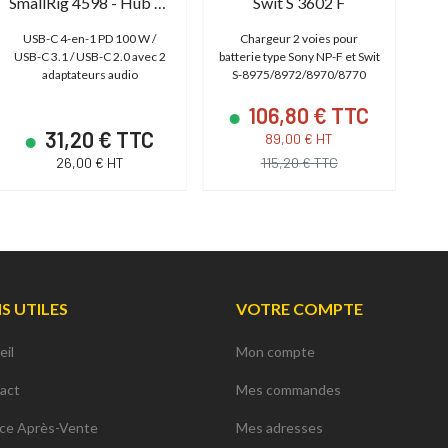
SmallRig 4598 - Hub USB-C 4 en 1
Swit S 3602 F
USB-C 4-en-1 PD 100 W /
Chargeur 2 voies pour
C
USB-C 3.1 / USB-C 2.0 avec 2
batterie type Sony NP-F et Swit
adaptateurs audio
S-8975/8972/8970/8770
106,80 € TTC
31,20 € TTC
89,00 € HT
26,00 € HT
115,20 € TTC
NS UTILES
VOTRE COMPTE
eil
Mon compte
act
Mes commandes
ice Après-Vente
Mes adresses