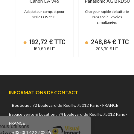
DJI Adaptateur secteur DJI 100 W USB-C
Canon CA 946
Panasonic AG BRD50
USB-
Adaptateur compact pour
Chargeur rapide de batterie
série EOS et XF
Panasonic - 2 voies
simultanées
C
192,72 € TTC
246,84 € TTC
160,60 € HT
205,70 € HT
INFORMATIONS DE CONTACT
Boutique : 72 boulevard de Reuilly, 75012 Paris - FRANCE
Continuer sans accepter
Espace vente & Location : 74 boulevard de Reuilly, 75012 Paris -
FRANCE
Sur ce site, nous utilisons
des cookies.
+33 (0) 1 42 22 02 05