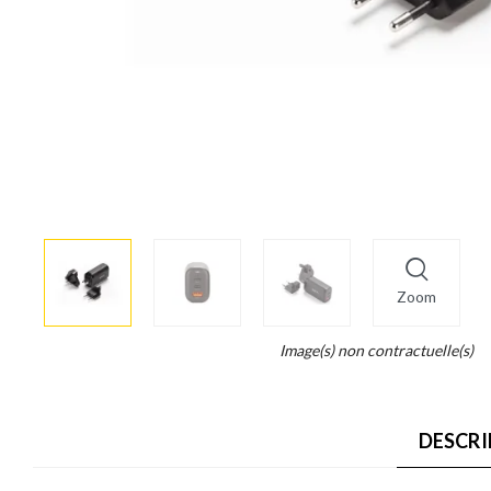
More
×
info
Zoom
Legend...
Image(s) non contractuelle(s)
Whait
for
it.
DESCRI