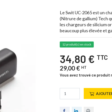
Le Swit UC-2065 est un ch
(Nitrure de gallium) Tech q
les chargeurs de silicium o
beaucoup plus élevée et ga
12 produit(s) en stock
34,80 €
TTC
29,00 €
HT
Vous avez trouvé ce produit 
AJOUTER