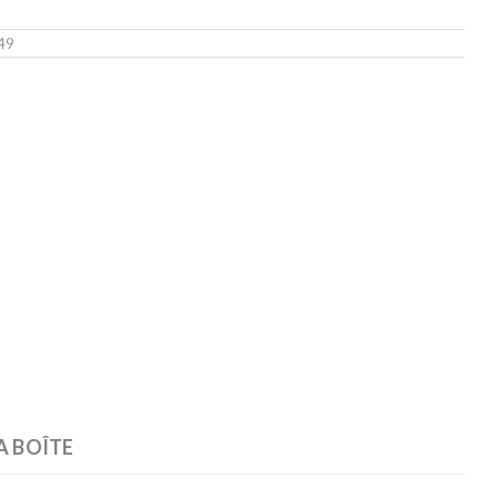
49
A BOÎTE