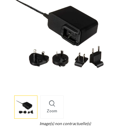
More
×
info
Zoom
Legend...
Whait
Image(s) non contractuelle(s)
for