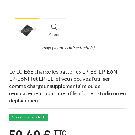
More
×
info
Zoom
Legend...
Whait
Image(s) non contractuelle(s)
for
it.
Le LC-E6E charge les batteries LP-E6, LP-E6N,
LP-E6NH et LP-EL, et vous pouvez l'utiliser
comme chargeur supplémentaire ou de
remplacement pour une utilisation en studio ou en
déplacement.
5 produit(s) en stock
50,40 €
TTC