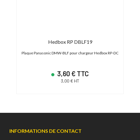
E6
Hedbox RP DBLF19
T
n LP-E6
Plaque Panasonic DMW-BLF pour chargeur Hedbox RP-DC
Stat
3,60 € TTC
3,00 € HT
INFORMATIONS DE CONTACT