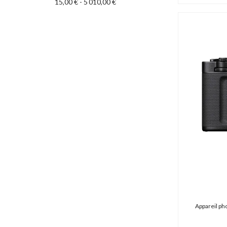
Core SWX (13 produits)
15,00 € - 5 010,00 €
Cuescript (29 produits)
Datavideo (78 produits)
Decimator (13 produits)
Deity (9 produits)
Delkin Devices (2 produits)
Desview (0 produit)
Diat (0 produit)
Digital Forecast (1 produit)
DJI (170 produits)
DMG Lumière (0 produit)
Dorr (0 produit)
DPA (7 produits)
Dust-Off (6 produits)
DZOFILM (21 produits)
Easyrig (0 produit)
Egripment (0 produit)
Appareil ph
Energizer (3 produits)
Ereca (0 produit)