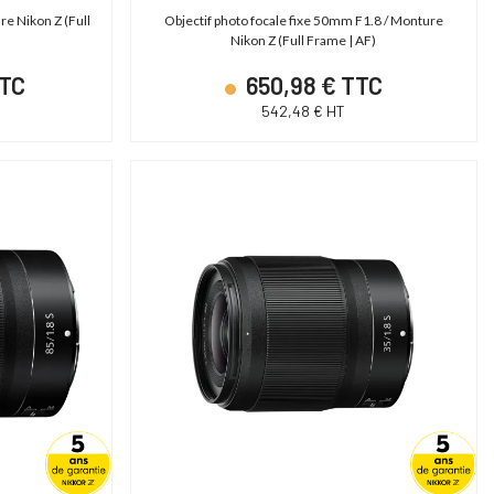
re Nikon Z (Full
Objectif photo focale fixe 50mm F1.8 / Monture
Nikon Z (Full Frame | AF)
TTC
650,98 € TTC
542,48 € HT