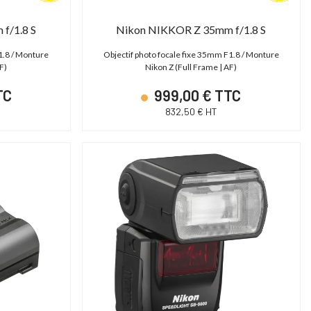
f/1.8 S
Nikon NIKKOR Z 35mm f/1.8 S
1.8 / Monture
Objectif photo focale fixe 35mm F1.8 / Monture
F)
Nikon Z (Full Frame | AF)
TC
999,00 € TTC
832,50 € HT