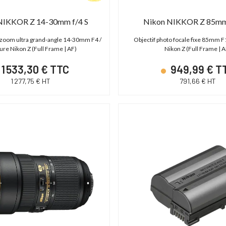
NIKKOR Z 14-30mm f/4 S
Nikon NIKKOR Z 85mm 
 zoom ultra grand-angle 14-30mm F4 /
Objectif photo focale fixe 85mm F
re Nikon Z (Full Frame | AF)
Nikon Z (Full Frame | A
1 533,30 € TTC
949,99 € T
1 277,75 € HT
791,66 € HT