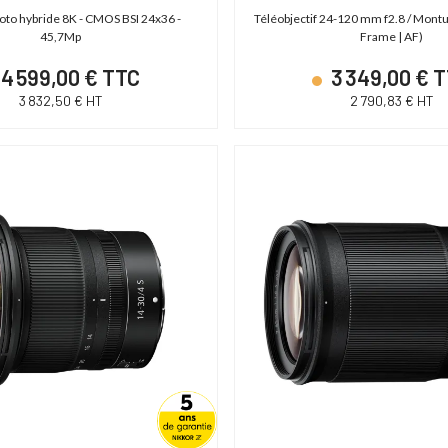
hoto hybride 8K - CMOS BSI 24x36 -
Téléobjectif 24-120 mm f2.8 / Montu
45,7Mp
Frame | AF)
4 599,00 € TTC
3 349,00 € 
3 832,50 € HT
2 790,83 € HT