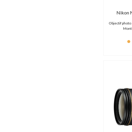
Kramer (0 produit)
L'Aigle (1 produit)
Nikon 
LabPano (0 produit)
Lacie (26 produits)
Objectif photo
Laowa (29 produits)
Montu
Lastolite (10 produits)
Leatherman (3 produits)
Lem (2 produits)
Lenspen (1 produit)
Libec (60 produits)
Lilliput (24 produits)
Litepanels (15 produits)
LiveU (4 produits)
LiveXpert (0 produit)
Logickeyboard (2 produits)
Lowepro (7 produits)
LYNX Technik AG (0 produit)
M-Audio (0 produit)
Mackie (1 produit)