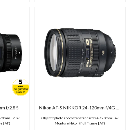
 f/2.8 S
Nikon AF-S NIKKOR 24-120mm f/4G ED VR
-70mm F2.8 /
Objectif photo zoom transtandard 24-120mm F4 /
e | AF)
Monture Nikon (Full Frame | AF)