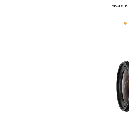
Hollyland (69 produits)
Appareil p
Hoya (0 produit)
HPRC (42 produits)
IDX (0 produit)
iFootage (4 produits)
IK Multimedia (3 produits)
Image Engineering (2 produits)
Inogeni (0 produit)
Insta360 (8 produits)
iZugar (1 produit)
Joby (1 produit)
JVC (1 produit)
K-Tek (27 produits)
Kandao (10 produits)
Kiloview (16 produits)
Kinefinity (14 produits)
Kino flo (0 produit)
König & Meyer (6 produits)