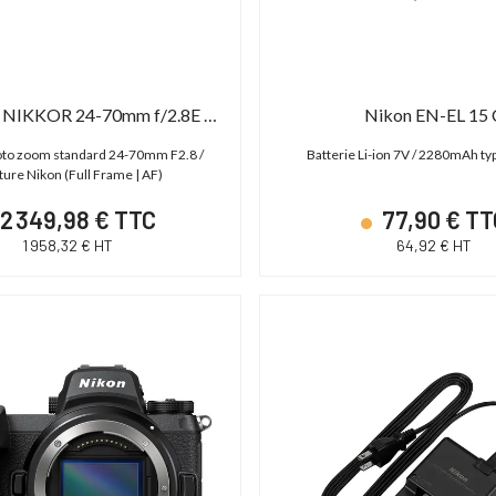
Nikon AF-S NIKKOR 24-70mm f/2.8E ED VR
Nikon EN-EL 15 
hoto zoom standard 24-70mm F2.8 /
Batterie Li-ion 7V / 2280mAh ty
ure Nikon (Full Frame | AF)
2 349,98 € TTC
77,90 € TT
1 958,32 € HT
64,92 € HT