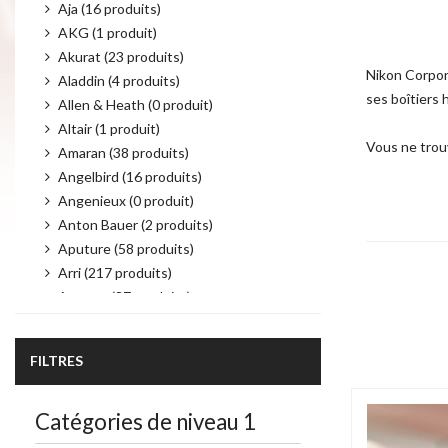
Aja (16 produits)
AKG (1 produit)
Akurat (23 produits)
Nikon Corpora
Aladdin (4 produits)
ses boîtiers 
Allen & Heath (0 produit)
Altair (1 produit)
Vous ne trou
Amaran (38 produits)
Angelbird (16 produits)
Angenieux (0 produit)
Anton Bauer (2 produits)
Aputure (58 produits)
Arri (217 produits)
Atomos (37 produits)
Product per 
Audio Technica (6 produits)
Autocue (19 produits)
FILTRES
Avenger (21 produits)
AvMatrix (43 produits)
Catégories de niveau 1
Avtec (4 produits)
Bebob (25 produits)