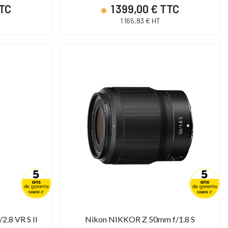
TTC
1 399,00 € TTC
1 165,83 € HT
.8 VR S II
Nikon NIKKOR Z 50mm f/1.8 S