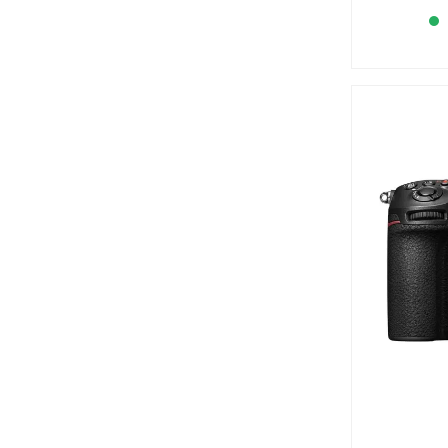
Eurofilter (0 produit)
Extron (0 produit)
Falcon (1 produit)
Fiilex (1 produit)
Foton (0 produit)
Freecom (0 produit)
Fujifilm (32 produits)
Fujinon (27 produits)
Fuze Gear (4 produits)
FXLion (1 produit)
Genus (4 produits)
Gitzo (0 produit)
Glidecam (0 produit)
Godox (1 produit)
GoPro (6 produits)
Grass Valley (0 produit)
Hahnel (6 produits)
Hawk-Woods (22 produits)
Hedbox (16 produits)