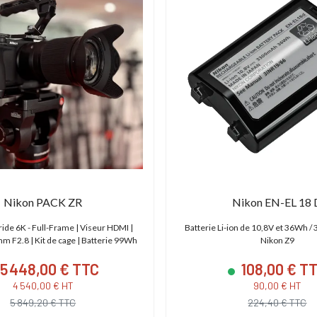
Nikon PACK ZR
Nikon EN-EL 18 
ride 6K - Full-Frame | Viseur HDMI |
Batterie Li-ion de 10,8V et 36Wh 
 F2.8 | Kit de cage | Batterie 99Wh
Nikon Z9
5 448,00 € TTC
108,00 € T
4 540,00 € HT
90,00 € HT
5 849,20 € TTC
224,40 € TTC