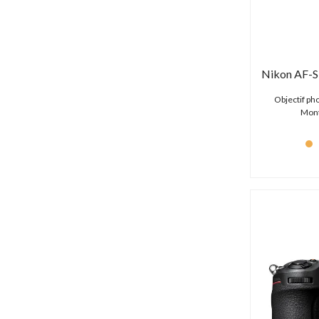
Magewell (6 produits)
Manfrotto (276 produits)
Marshall (15 produits)
Matrox (0 produit)
Matthews (0 produit)
Megadap (1 produit)
Objectif p
Metabones (24 produits)
Mont
Middle Things (0 produit)
Nanlite (329 produits)
Nanlux (20 produits)
Netgear (1 produit)
Neumann (27 produits)
Neutrik (12 produits)
Newell (5 produits)
Newtek (0 produit)
Nikon (48 produits)
Nisi (1 produit)
Noga (4 produits)
Olympus (1 produit)