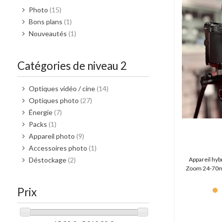
Benro (0 produit)
Photo
(15)
Beyer Dynamic (3 produits)
Bons plans
(1)
BirdDog (1 produit)
Nouveautés
(1)
Blackmagic (277 produits)
Camgear (104 produits)
Catégories de niveau 2
Camrade (36 produits)
Canford (1 produit)
Optiques vidéo / cine
(14)
Canon (183 produits)
Optiques photo
(27)
Cartoni (23 produits)
Énergie
(7)
Caruba (6 produits)
Packs
(1)
Chrosziel (22 produits)
Appareil photo
(9)
Cineroid (4 produits)
Accessoires photo
(1)
Clouzen (0 produit)
Déstockage
(2)
Appareil hyb
Colorama (0 produit)
Zoom 24-70mm
Coman (2 produits)
Commlite (0 produit)
Prix
Convergent Design (0 produit)
Cordial (9 produits)