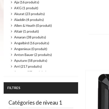
Aja (16 produits)
AKG (1 produit)
Akurat (23 produits)
Aladdin (4 produits)
Allen & Heath (0 produit)
Altair (1 produit)
Amaran (38 produits)
Angelbird (16 produits)
Angenieux (0 produit)
Product per 
Anton Bauer (2 produits)
Aputure (58 produits)
Arri (217 produits)
Atomos (37 produits)
Audio Technica (6 produits)
Autocue (19 produits)
FILTRES
Avenger (21 produits)
AvMatrix (43 produits)
Catégories de niveau 1
Avtec (4 produits)
Bebob (25 produits)