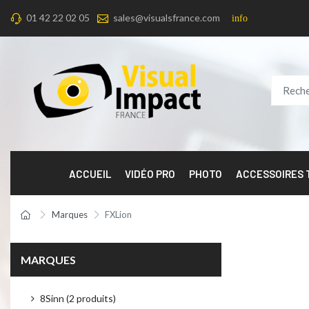
01 42 22 02 05
sales@visualsfrance.com
info
ACCUEIL
VIDÉO PRO
PHOTO
ACCESSOIRES
Marques
FXLion
MARQUES
8Sinn (2 produits)