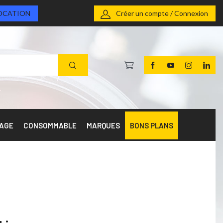
OCATION
Créer un compte / Connexion
RAGE
CONSOMMABLE
MARQUES
BONS PLANS