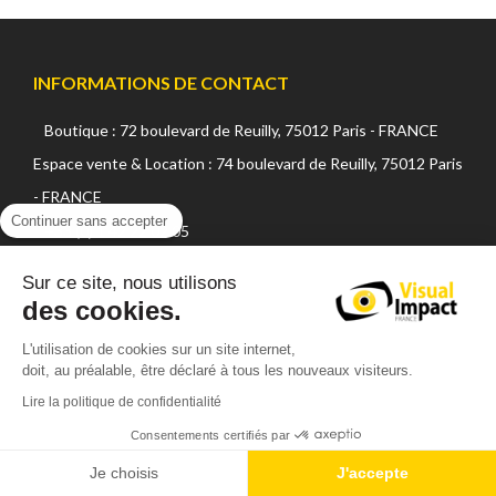
INFORMATIONS DE CONTACT
Boutique : 72 boulevard de Reuilly, 75012 Paris - FRANCE
Espace vente & Location : 74 boulevard de Reuilly, 75012 Paris
- FRANCE
Continuer sans accepter
+33 (0) 1 42 22 02 05
sales@visualsfrance.com
Sur ce site, nous utilisons
Matin : de 10h à 12h15 (sauf vendredi 12h)
des cookies.
Après midi : de 14h à 19h00 (sauf vendredi 18h)
L'utilisation de cookies sur un site internet,
Un parking gratuit est à votre disposition
doit, au préalable, être déclaré à tous les nouveaux visiteurs.
CATÉGORIES
Lire la politique de confidentialité
Consentements certifiés par
Vidéo pro
Consommable
Je choisis
J'accepte
Photo
Nouveautés