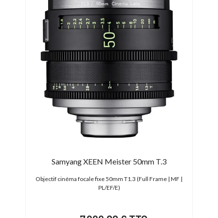
-83,
Samyang XEEN Meister 50mm T.3
Ni
o Four
Objectif cinéma focale fixe 50mm T1.3 (Full Frame | MF |
Obj
PL/EF/E)