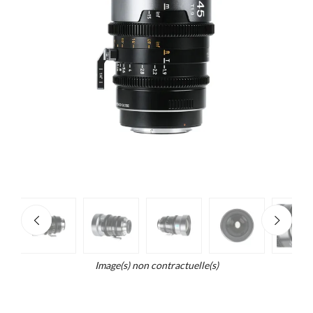
e
×
d...
t
Image(s) non contractuelle(s)