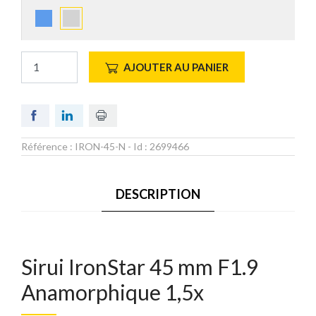
AJOUTER AU PANIER
Référence :
IRON-45-N
- Id :
2699466
DESCRIPTION
Sirui IronStar 45 mm F1.9
Anamorphique 1,5x