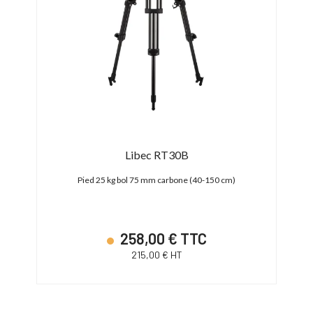
ack)
Libec RT30B
Pied 25 kg bol 75 mm carbone (40-150 cm)
Trép
258,00 € TTC
215,00 € HT