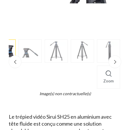
e
×
d...
t
Zoom
Image(s) non contractuelle(s)
Le trépied vidéo Sirui SH25 en aluminium avec
tête fluide est conçu comme une solution