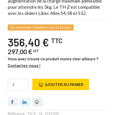
augmentation de la charge maximale admissible
pour atteindre les 5kg. Le TH Z est compatible
avec les sliders Libec Allex S4, S8 et S12.
Sur commande : Expédition sous 3 à 21 jours
356,40 €
TTC
297,00 €
HT
Vous avez trouvé ce produit moins cher ailleurs ?
Contactez-nous !
AJOUTER AU PANIER
Référence :
TH-Z
- Id :
1515109