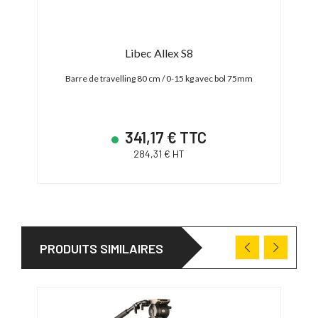
Libec Allex S8
Barre de travelling 80 cm / 0-15 kg avec bol 75mm
Téléc
341,17 € TTC
284,31 € HT
PRODUITS SIMILAIRES
PRO
31/0