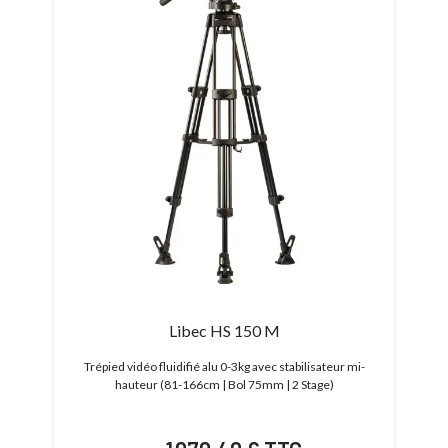
-46,
Libec HS 150 M
74cm)
Trépied vidéo fluidifié alu 0-3kg avec stabilisateur mi-
Tré
hauteur (81-166cm | Bol 75mm | 2 Stage)