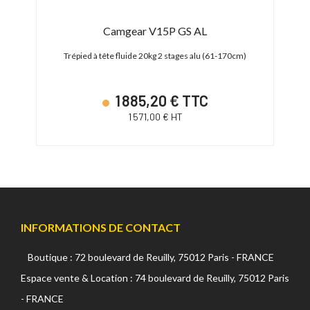
Camgear V15P GS AL
Trépied à tête fluide 20kg 2 stages alu (61-170cm)
Tr
1 885,20 € TTC
1 571,00 € HT
INFORMATIONS DE CONTACT
Boutique : 72 boulevard de Reuilly, 75012 Paris - FRANCE
Espace vente & Location : 74 boulevard de Reuilly, 75012 Paris
- FRANCE