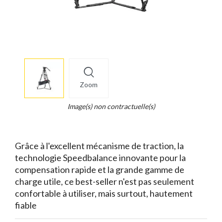
More
×
info
Zoom
Legend...
Whait
Image(s) non contractuelle(s)
for
it.
Grâce à l'excellent mécanisme de traction, la
technologie Speedbalance innovante pour la
compensation rapide et la grande gamme de
charge utile, ce best-seller n'est pas seulement
confortable à utiliser, mais surtout, hautement
fiable