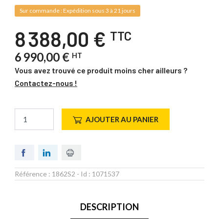
Sur commande : Expédition sous 3 à 21 jours
8 388,00 €
TTC
6 990,00 €
HT
Vous avez trouvé ce produit moins cher ailleurs ?
Contactez-nous !
AJOUTER AU PANIER
Référence :
1862S2
- Id :
1071537
DESCRIPTION