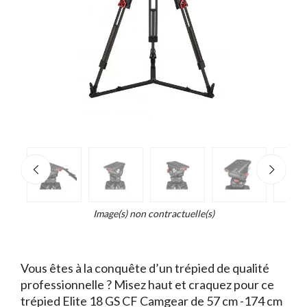
e
×
Zoo
d...
t
Image(s) non contractuelle(s)
Vous êtes à la conquête d’un trépied de qualité
professionnelle ? Misez haut et craquez pour ce
trépied Elite 18 GS CF Camgear de 57 cm -174 cm