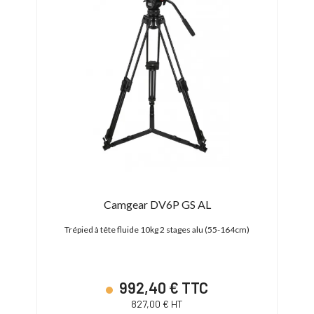
Camgear DV6P GS AL
78cm)
Trépied à tête fluide 10kg 2 stages alu (55-164cm)
Trép
992,40 € TTC
827,00 € HT