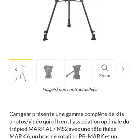
More
×
info
Zoom
Legend...
Whait
Image(s) non contractuelle(s)
for
it.
Camgear présente une gamme complète de kits
photos/vidéo qui offrent l’association optimale du
trépied MARK AL / MS2 avec une tête fluide
MARK 6, un bras de rotation PB-MARK et un