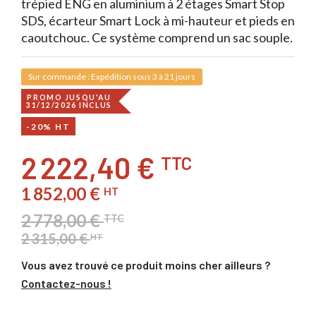
trépied ENG en aluminium à 2 étages Smart Stop
SDS, écarteur Smart Lock à mi-hauteur et pieds en
caoutchouc. Ce système comprend un sac souple.
Sur commande : Expédition sous 3 à 21 jours
PROMO JUSQU'AU
31/12/2026 INCLUS
-20% HT
2 222,40 €
TTC
1 852,00 €
HT
2 778,00 €
TTC
2 315,00 €
HT
Vous avez trouvé ce produit moins cher ailleurs ?
Contactez-nous !