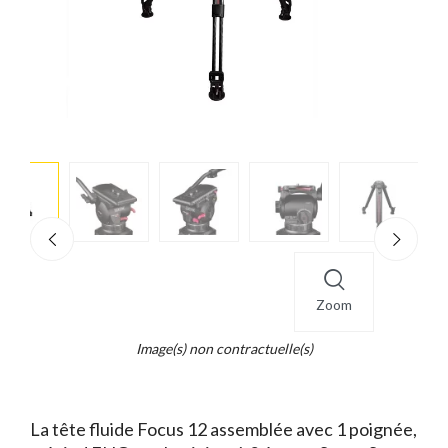
e
×
d...
t
Zoom
Image(s) non contractuelle(s)
La tête fluide Focus 12 assemblée avec 1 poignée,