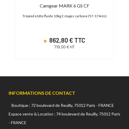
Camgear MARK 6 GS CF
78cm)
Trépied à tête fluide 10kg 2 stages carbone (57-174cm)
Trép
862,80 € TTC
719,00 € HT
INFORMATIONS DE CONTACT
Boutique : 72 boulevard de Reuilly, 75012 Paris - FRANCE
Espace vente & Location : 74 boulevard de Reuilly, 75012 Paris
- FRANCE