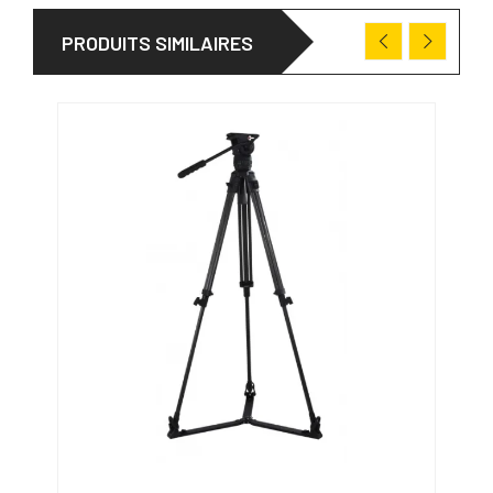
PRODUITS SIMILAIRES
PRO
31/1
-20