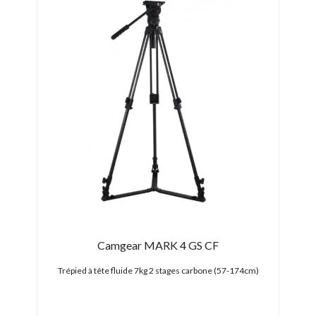
Camgear MARK 4 GS CF
66cm)
Trépied à tête fluide 7kg 2 stages carbone (57-174cm)
Trép