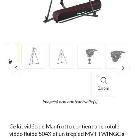
e
×
d...
t
Zoom
Image(s) non contractuelle(s)
Ce kit vidéo de Manfrotto contient une rotule
vidéo fluide 504X et un trépied MVTTWINGC à