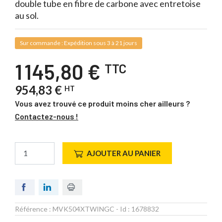
double tube en fibre de carbone avec entretoise
au sol.
Sur commande : Expédition sous 3 à 21 jours
1 145,80 €
TTC
954,83 €
HT
Vous avez trouvé ce produit moins cher ailleurs ?
Contactez-nous !
AJOUTER AU PANIER
Référence :
MVK504XTWINGC
- Id :
1678832