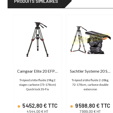
PRODUITS SIMILAIRES
Camgear Elite 20 EFP MS CF
Sachtler Systeme 20 S1 HD CF
 Mi-
Trépied à tête fluide 29kg 2
Trépied à tête fluide 2-28kg,
pes
stages carbone (73-178cm)
72-178cm, carbone double
Quick lock 3S-Fix
extension
TC
5 452,80 € TTC
9 598,80 € TTC
4 544,00 € HT
7 999,00 € HT