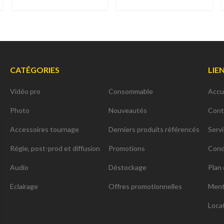
CATÉGORIES
LIE
Vidéo pro
Consommable
Accu
Photo
Nouveautés
Cont
Accessoires tournage
Derniers produits référencés
Serv
Régie, post-prod et diffusion
Promotions
Cond
Audio
Déstockage
Plan 
Eclairage
Offres promotionnelles
Ment
Loca