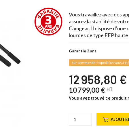
Vous travaillez avec des ap
assurez la stabilité de vot
Camgear. Il dispose d’une 
lourdes de type EFP haute 
Garantie
3 ans
Sur commande : Expédition sous 3 à 2
12 958,80 
10 799,00 €
HT
Vous avez trouvé ce produit 
AJOUTER