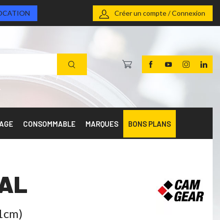
OCATION
Créer un compte / Connexion
RAGE
CONSOMMABLE
MARQUES
BONS PLANS
 AL
61cm)