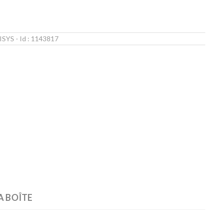
ISYS
- Id :
1143817
A BOÎTE