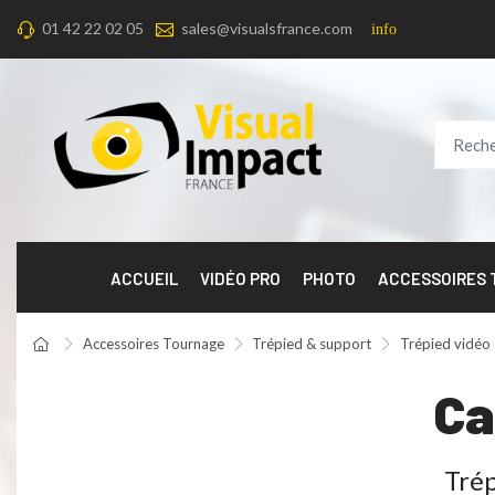
01 42 22 02 05
sales@visualsfrance.com
info
ACCUEIL
VIDÉO PRO
PHOTO
ACCESSOIRES
Accessoires Tournage
Trépied & support
Trépied vidéo
Ca
Trép