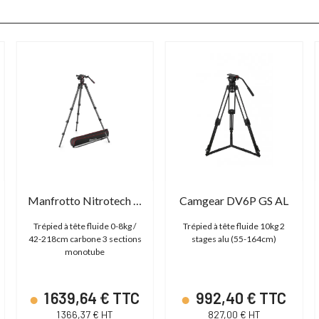
Manfrotto Nitrotech 608 & Single Leg Carbone
Camgear DV6P GS AL
Trépied à tête fluide 0-8kg /
Trépied à tête fluide 10kg 2
42-218cm carbone 3 sections
stages alu (55-164cm)
monotube
1 639,64 € TTC
992,40 € TTC
1 366,37 € HT
827,00 € HT