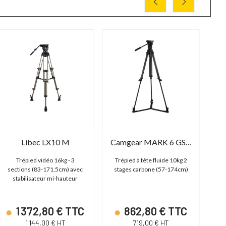
P
31
-
Libec LX10 M
Camgear MARK 6 GS CF
Trépied vidéo 16kg - 3
Trépied à tête fluide 10kg 2
Tr
sections (83-171,5cm) avec
stages carbone (57-174cm)
(
stabilisateur mi-hauteur
1 372,80 € TTC
862,80 € TTC
1 144,00 € HT
719,00 € HT