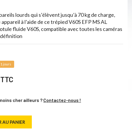
pareils lourds qui s’élèvent jusqu’à 70 kg de charge,
re appareil à l’aide de ce trépied V60S EFP MS AL
rotule fluide V60S, compatible avec toutes les caméras
définition
1 jours
€
TTC
moins cher ailleurs ?
Contactez-nous !
 AU PANIER