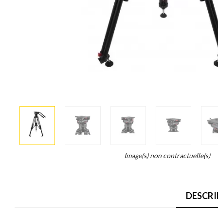
More
×
info
Legend...
Image(s) non contractuelle(s)
Whait
for
it.
DESCRI