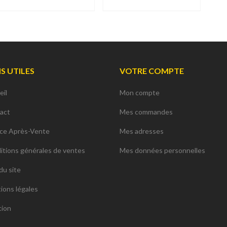
NS UTILES
VOTRE COMPTE
eil
Mon compte
act
Mes commandes
ice Après-Vente
Mes adresses
itions générales de ventes
Mes données personnelles
du site
ions légales
tion