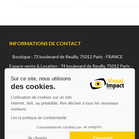
INFORMATIONS DE CONTACT
Boutique : 72 boulevard de Reuilly, 75012 Paris - FRANCE
Continuer sans accepter
Espace vente & Location : 74 boulevard de Reuilly, 75012 Paris -
FRANCE
Sur ce site, nous utilisons
des cookies.
+33 (0) 1 42 22 02 05
sales@visualsfrance.com
L'utilisation de cookies sur un site
internet, doit, au préalable, être déclaré à tous les nouveaux
Matin : de 10h à 12h15 (sauf vendredi 12h)
visiteurs.
Après midi : de 14h à 19h00 (sauf vendredi 18h)
Lire la politique de confidentialité
Un parking gratuit est à votre disposition
Consentements certifiés par
Je choisis
J'accepte