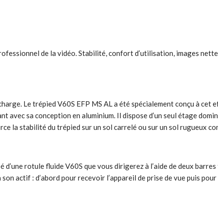
essionnel de la vidéo. Stabilité, confort d’utilisation, images nette
 charge. Le trépied V60S EFP MS AL a été spécialement conçu à cet eff
avec sa conception en aluminium. Il dispose d’un seul étage dominé 
force la stabilité du trépied sur un sol carrelé ou sur un sol rugueux 
’une rotule fluide V60S que vous dirigerez à l’aide de deux barres té
à son actif : d’abord pour recevoir l’appareil de prise de vue puis pou