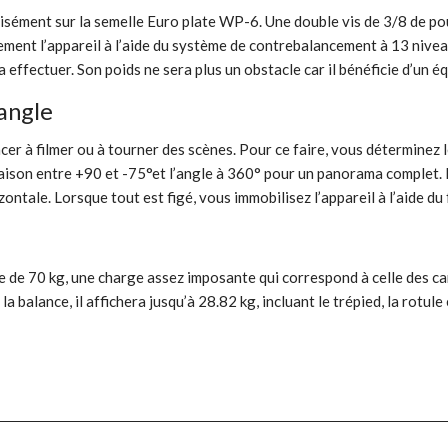
récisément sur la semelle Euro plate WP-6. Une double vis de 3/8 de p
blement l’appareil à l’aide du système de contrebalancement à 13 nive
a effectuer. Son poids ne sera plus un obstacle car il bénéficie d’un éq
’angle
r à filmer ou à tourner des scènes. Pour ce faire, vous déterminez le 
inaison entre +90 et -75°et l’angle à 360° pour un panorama complet. 
ontale. Lorsque tout est figé, vous immobilisez l’appareil à l’aide du 
e 70 kg, une charge assez imposante qui correspond à celle des camé
 la balance, il affichera jusqu’à 28.82 kg, incluant le trépied, la rotu