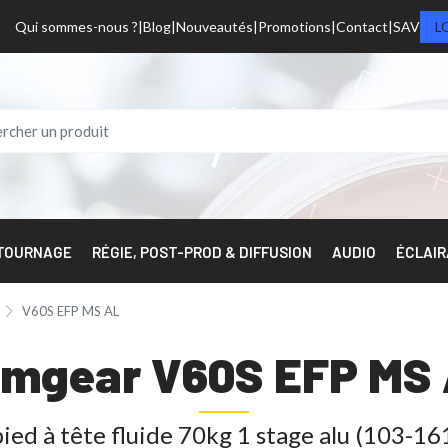
Qui sommes-nous ?
Blog
Nouveautés
Promotions
Contact
SAV
L
 TOURNAGE
RÉGIE, POST-PROD & DIFFUSION
AUDIO
ÉCLAI
V60S EFP MS AL
mgear V60S EFP MS
ied à tête fluide 70kg 1 stage alu (103-1