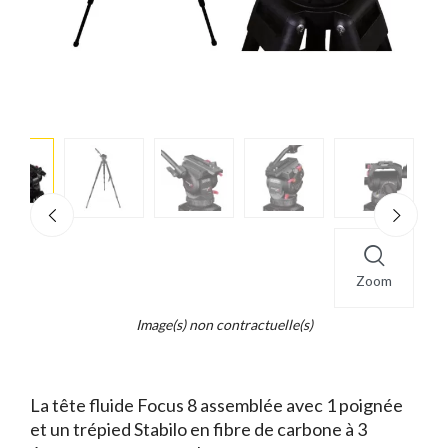
e
×
d...
t
Zoom
Image(s) non contractuelle(s)
La tête fluide Focus 8 assemblée avec 1 poignée
et un trépied Stabilo en fibre de carbone à 3