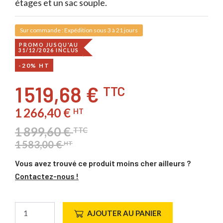
étages et un sac souple.
Sur commande : Expédition sous 3 à 21 jours
PROMO JUSQU'AU
31/12/2026 INCLUS
-20% HT
1 519,68 €
TTC
1 266,40 €
HT
1 899,60 €
TTC
1 583,00 €
HT
Vous avez trouvé ce produit moins cher ailleurs ?
Contactez-nous !
AJOUTER AU PANIER