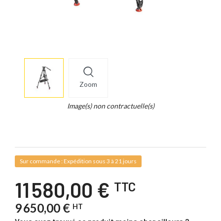
More
×
info
Zoom
Legend...
Whait
Image(s) non contractuelle(s)
for
it.
Sur commande : Expédition sous 3 à 21 jours
11 580,00 €
TTC
9 650,00 €
HT