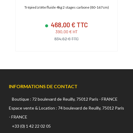
cm)
Trépied à tête fluide 4kg 2 stages carbone (80-167cm)
Tr
468,00 € TTC
390,00 € HT
834,62 € TTC
INFORMATIONS DE CONTACT
Boutique : 72 boulevard de Reuilly, 75012 Paris - FRANCE
Espace vente & Location : 74 boulevard de Reuilly, 75012 Paris
- FRANCE
+33 (0) 1 42 22 02 05