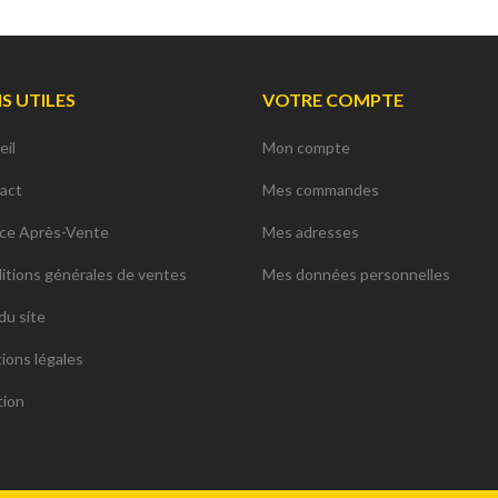
NS UTILES
VOTRE COMPTE
eil
Mon compte
act
Mes commandes
ice Après-Vente
Mes adresses
itions générales de ventes
Mes données personnelles
du site
ions légales
tion