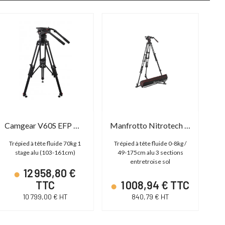
Camgear V60S EFP MS AL
Manfrotto Nitrotech 608 & Twin-leg Alu GS
C
Trépied à tête fluide 70kg 1
Trépied à tête fluide 0-8kg /
Tr
stage alu (103-161cm)
49-175cm alu 3 sections
st
entretroise sol
12 958,80 €
TTC
1 008,94 € TTC
10 799,00 € HT
840,79 € HT