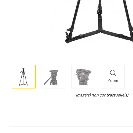
More
×
info
Zoom
Legend...
Image(s) non contractuelle(s)
Whait
for
it.