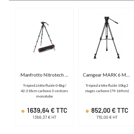
Manfrotto Nitrotech 608 & Single Leg Carbone
Camgear MARK 6 MS CF
Trépied à tête fluide 0-8kg /
Trépied à tête fluide 10kg 2
vec
42-218cm carbone 3 sections
stages carbone (79-169cm)
monotube
TC
1 639,64 € TTC
852,00 € TTC
1 366,37 € HT
710,00 € HT