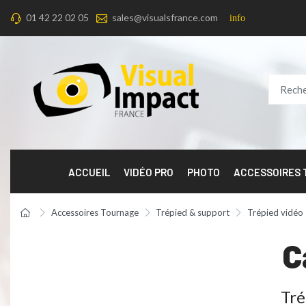
01 42 22 02 05
sales@visualsfrance.com
info
ACCUEIL
VIDÉO PRO
PHOTO
ACCESSOIRES
Accessoires Tournage
Trépied & support
Trépied vidéo
C
Tré