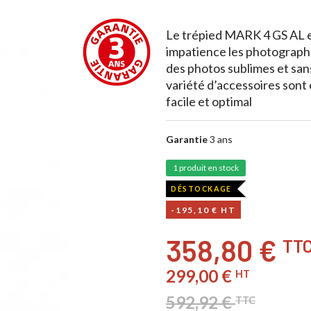
Le trépied MARK 4 GS AL e
impatience les photographe
des photos sublimes et san
variété d’accessoires sont
facile et optimal
Garantie
3 ans
1 produit en stock
DÉSTOCKAGE
-195,10 € HT
358,80 €
TT
299,00 €
HT
592,92 €
TTC