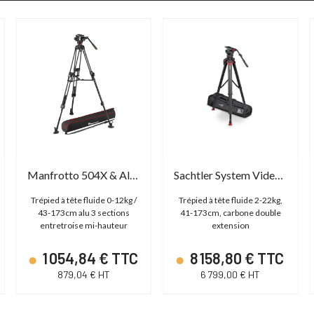
Manfrotto 504X & Alu Fast Twin Tripod
Sachtler System Video 18 FT MS flowtech 100
Trépied à tête fluide 0-12kg /
Trépied à tête fluide 2-22kg,
43-173cm alu 3 sections
41-173cm, carbone double
entretroise mi-hauteur
extension
1 054,84 € TTC
8 158,80 € TTC
879,04 € HT
6 799,00 € HT