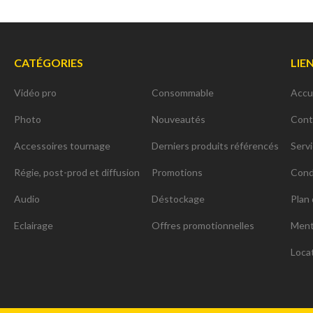
CATÉGORIES
LIE
Vidéo pro
Consommable
Accu
Photo
Nouveautés
Cont
Accessoires tournage
Derniers produits référencés
Serv
Régie, post-prod et diffusion
Promotions
Cond
Audio
Déstockage
Plan 
Eclairage
Offres promotionnelles
Ment
Loca
ns