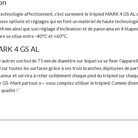
on
e technologie affectionnent, c’est surement le trépied MARK 4 GS AL 
euses options et réglages qui en font un matériel de haute technolo
 mm ainsi que son réglage d’inclinaison et de panorama en 4 étapes. Si
ure se situe entre -40°C et +60°C.
MARK 4 GS AL
autres son bol de 75 mm de diamètre sur lequel va se fixer l’appareil
ied sur toutes les surfaces grâce à ses trois branches déployées de p
isateur et servira à relier solidement chaque pied du trépied sur chaque
teur GS-Mark partout o— vous comptez utiliser le trépied. Comme disen
qualité ! ¯