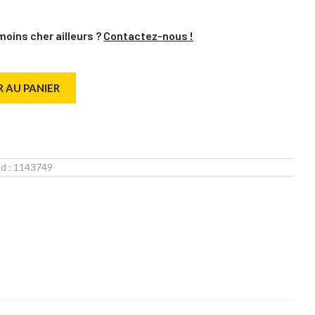
moins cher ailleurs ?
Contactez-nous !
 AU PANIER
Id :
1143749