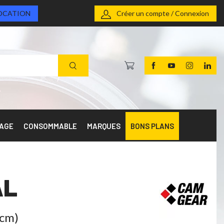
OCATION
Créer un compte / Connexion
RAGE
CONSOMMABLE
MARQUES
BONS PLANS
AL
4cm)