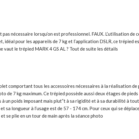
t pas nécessaire lorsqu’on est professionnel. FAUX. L’utilisation de
ffet, idéal pour les appareils de 7 kg et l’application DSLR, ce trépied 
e vaut le trépied MARK 4 GS AL ? Tout de suite les détails
t comportant tous les accessoires nécessaires à la réalisation de ph
 photo de 7 kg maximum. Ce trépied possède aussi deux étages de pieds 
 à un poids imposant mais plut“t à sa rigidité et à sa durabilité à to
nt et sa longueur à l’usage est de 57 - 174 cm. Pour ceux qui se dépl
et se plie en un tour de main après la séance photo