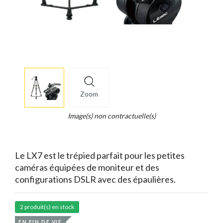
More
×
info
Zoom
Legend...
Whait
Image(s) non contractuelle(s)
for
it.
Le LX7 est le trépied parfait pour les petites
caméras équipées de moniteur et des
configurations DSLR avec des épaulières.
2 produit(s) en stock
EN FIN DE VIE