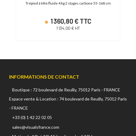
Quick
Trépied à tête fluide 4 kg 2 stages carbone 55-168 cm
Tr
1 360,80 € TTC
1 134,00 € HT
INFORMATIONS DE CONTACT
Boutique : 72 boulevard de Reuilly, 75012 Paris - FRANCE
Espace vente & Location : 74 boulevard de Reuilly, 75012 Paris
- FRANCE
+33 (0) 1 42 22 02 05
sales@visualsfrance.com