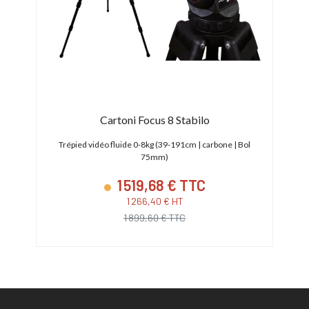
Cartoni Focus 8 Stabilo
74cm)
Trépied vidéo fluide 0-8kg (39-191cm | carbone | Bol
Trép
75mm)
1 519,68 € TTC
1 266,40 € HT
1 899,60 € TTC