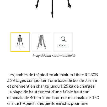
More
×
info
Zoom
Legend...
Whait
Image(s) non contractuelle(s)
for
it.
Les jambes de trépied en aluminium Libec RT30B
à 2 étages comportent une base de bol de 75 mm
et prennent en charge jusqu'à 25 kg de charges.
La plage de hauteur est d'une faible hauteur
minimale de 40 cm à une hauteur maximale de 150
cm. Le trépied a des pieds enrichis pour une