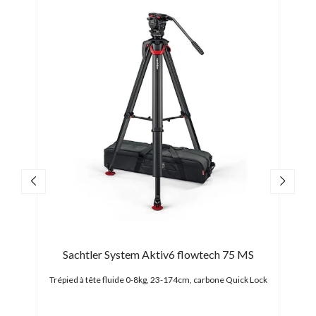
m V2
Sachtler System Aktiv6 flowtech 75 MS
S
Trépied à tête fluide 0-8kg, 23-174cm, carbone Quick Lock
Trépie