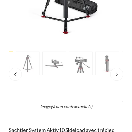
e
×
d...
t
Z
Image(s) non contractuelle(s)
Sachtler System Aktiv10 Sideload avec trépied