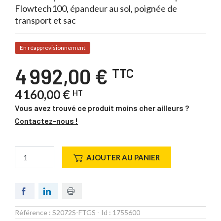
Flowtech100, épandeur au sol, poignée de
transport et sac
En réapprovisionnement
4 992,00 €
TTC
4 160,00 €
HT
Vous avez trouvé ce produit moins cher ailleurs ?
Contactez-nous !
AJOUTER AU PANIER
Référence :
S2072S-FTGS
- Id :
1755600