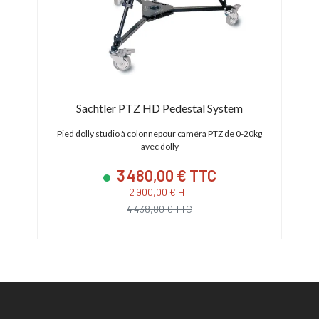
Sachtler PTZ HD Pedestal System
Pied dolly studio à colonnepour caméra PTZ de 0-20kg
Trép
avec dolly
3 480,00 € TTC
2 900,00 € HT
4 438,80 € TTC